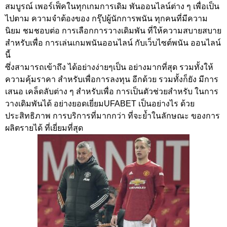
สมบูรณ์ เพอร์เฟ็คในทุกเกมการเดิม พันออนไลน์ต่าง ๆ เพื่อเป็น
ไปตาม ความจำต้องของ กรุ๊ปผู้นักการพนัน ทุกคนที่มีความ
นิยม ชมชอบต่อ การเลือกการวางเดิมพัน ที่ให้ความสบายสบาย
สำหรับเพื่อ การเล่นเกมพนันออนไลน์ กับเว็บไซต์พนัน ออนไลน์
นี้
ซึ่งสามารถเข้าถึง ได้อย่างง่ายๆเป็น อย่างมากที่สุด รวมทั้งให้
ความคุ้มราคา สำหรับเพื่อการลงทุน อีกด้วย รวมทั้งก็ยัง มีการ
เสนอ เคล็ดลับต่าง ๆ สำหรับเพื่อ การเป็นตัวช่วยสำหรับ ในการ
วางเดิมพันได้ อย่างยอดเยี่ยมUFABET เป็นอย่างไร ด้วย
ประสิทธิภาพ การบริการที่มากกว่า ที่จะย้ำในลักษณะ ของการ
ผลิตรายได้ ที่เยี่ยมที่สุด