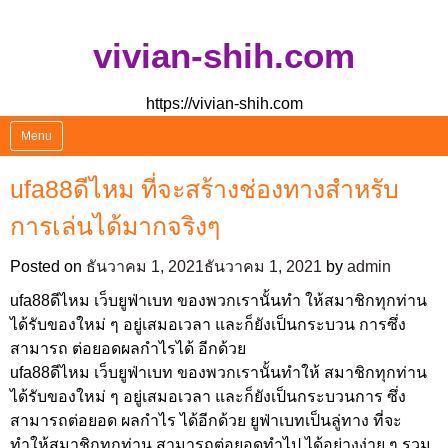
Skip
vivian-shih.com
to
content
https://vivian-shih.com
Menu
ufa88ดีไหม ที่จะสร้างช่องทางสำหรับ
การเล่นได้มากจริงๆ
Posted on
ธันวาคม 1, 2021
ธันวาคม 1, 2021
by
admin
ufa88ดีไหม เว็บยูฟ่าเบท ของพวกเรานั้นทำ ให้สมาชิกทุกท่าน
ได้รับของใหม่ ๆ อยู่เสมอเวลา และก็ยังเป็นกระบวน การซึ่ง
สามารถ ต่อยอดผลกำไรได้ อีกด้วย
ufa88ดีไหม
เว็บยูฟ่าเบท ของพวกเรานั้นทำให้ สมาชิกทุกท่าน
ได้รับของใหม่ ๆ อยู่เสมอเวลา และก็ยังเป็นกระบวนการ ซึ่ง
สามารถต่อยอด ผลกำไร ได้อีกด้วย ยูฟ่าเบทเป็นลู่ทาง ที่จะ
ทำให้สมาชิกทุกท่าน สามารถต่อยอดทำไป ได้อย่างง่าย ๆ รวม