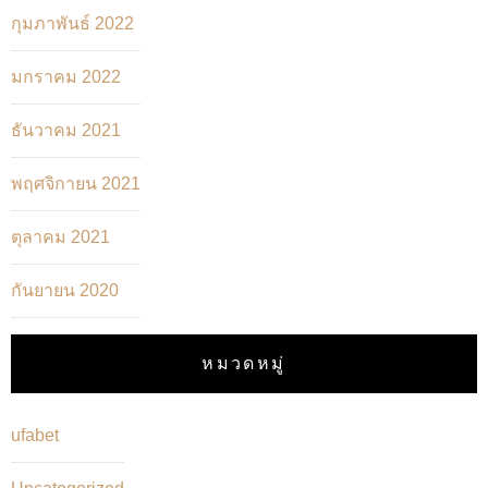
กุมภาพันธ์ 2022
มกราคม 2022
ธันวาคม 2021
พฤศจิกายน 2021
ตุลาคม 2021
กันยายน 2020
หมวดหมู่
ufabet