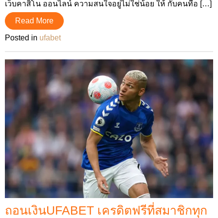
เว็บคาสิโน ออนไลน์ ความสนใจอยู่ไม่ใช่น้อย ให้ กับคนที่อ […]
Read More
Posted in
ufabet
ถอนเงินUFABET เครดิตฟรีที่สมาชิกทุก