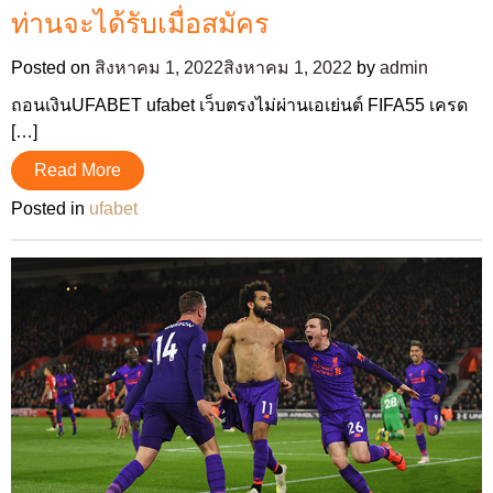
ท่านจะได้รับเมื่อสมัคร
Posted on
สิงหาคม 1, 2022
สิงหาคม 1, 2022
by
admin
ถอนเงินUFABET ufabet เว็บตรงไม่ผ่านเอเย่นต์ FIFA55 เครด
[…]
Read More
Posted in
ufabet