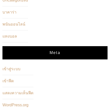
Uncategorized
บาคาร่า
พนันออนไลน์
แทงบอล
Meta
เข้าสู่ระบบ
เข้าฟีด
แสดงความเห็นฟีด
WordPress.org