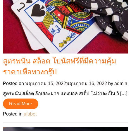
สูตรพนัน สล็อต โบนัสฟรีที่มีความคุ้ม
ราคาเพื่อทางกรุ๊ป
Posted on
พฤษภาคม 15, 2022
พฤษภาคม 16, 2022
by
admin
สูตรพนัน สล็อต อีกเยอะมาก แทงบอล สเต็ป ไม่ว่าจะเป็น วิ […]
Read More
Posted in
ufabet