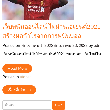
เว็บพนันออนไลน์ ไม่ผ่านเอเย่นต์2021
สร้างผลกำไรจากการพนันบอล
Posted on
พฤษภาคม 1, 2022
พฤษภาคม 23, 2022
by
admin
เว็บพนันออนไลน์ ไม่ผ่านเอเย่นต์2021 พนันบอล เว็บไซต์ไห
[…]
Read More
Posted in
ufabet
เมนู
เรื่องที่เก่ากว่า
นำทาง
เรื่อง
ค้นหา
สำหรับ: