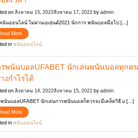
ted on
สิงหาคม 15, 2022
สิงหาคม 17, 2022
by
admin
บพนันออนไลน์ ไม่ผ่านเอเย่นต์2021 นักการ พนันบอลมือโป […]
Read More
ted in
พนันออนไลน์
ตรพนันบอลUFABET นักเล่นพนันบอลทุกค
้างกำไรได้
ted on
สิงหาคม 14, 2022
สิงหาคม 15, 2022
by
admin
รพนันบอลUFABET นักเล่นการพนันบอลก็ควรจะมีเคล็ดวิธี u […]
Read More
ted in
พนันออนไลน์