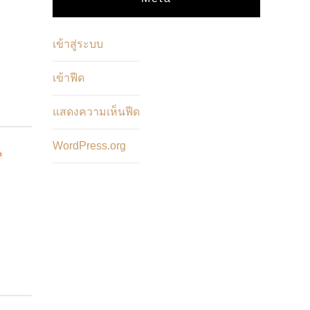
เข้าสู่ระบบ
เข้าฟีด
แสดงความเห็นฟีด
WordPress.org
น