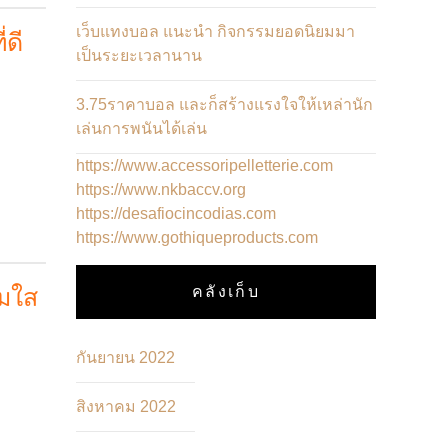
เว็บแทงบอล แนะนำ กิจกรรมยอดนิยมมา
่ดี
เป็นระยะเวลานาน
3.75ราคาบอล และก็สร้างแรงใจให้เหล่านัก
เล่นการพนันได้เล่น
https://www.accessoripelletterie.com
https://www.nkbaccv.org
https://desafiocincodias.com
https://www.gothiqueproducts.com
อมใส
คลังเก็บ
กันยายน 2022
สิงหาคม 2022