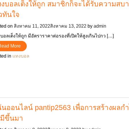
งบอลเต็งให้ถูก สมาชิกก็จะได้รับความสบ
็วทันใจ
ted on
สิงหาคม 11, 2022
สิงหาคม 13, 2022
by
admin
บอลเต็งให้ถูก มีอัตราราคาต่อรองที่เปิดให้สูงเกินไปกว […]
Read More
ted in
แทงบอล
ันออนไลน์ pantip2563 เพื่อการสร้างผลก
้มีขึ้นมา