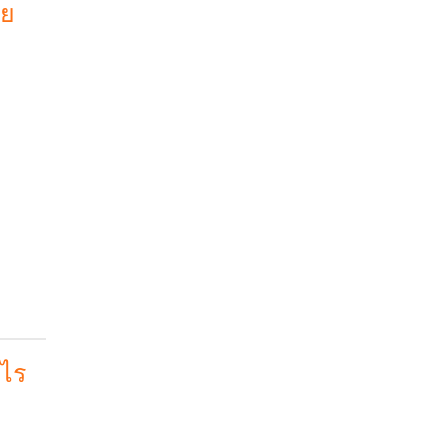
าย
ำไร