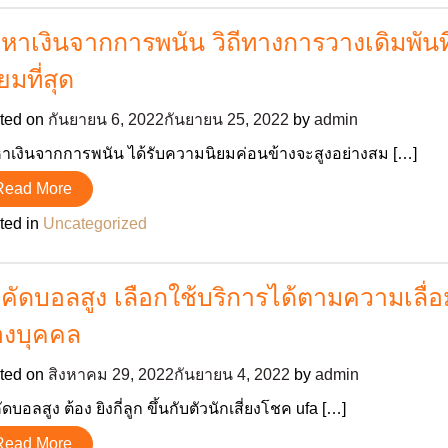
ธีหาเงินจากการพนัน วิถีทางการวางเดิมพันที
่ยมที่สุด
ted on
กันยายน 6, 2022
กันยายน 25, 2022
by
admin
ีหาเงินจากการพนัน ได้รับความนิยมค่อนข้างจะสูงอย่างสม […]
Read More
ted in
Uncategorized
ธีคัดบอลสูง เลือกใช้บริการได้ตามความเลื่
งบุคคล
ted on
สิงหาคม 29, 2022
กันยายน 4, 2022
by
admin
คัดบอลสูง ต้อง ยิงกี่ลูก ขึ้นกับตัวนักเสี่ยงโชค ufa […]
Read More