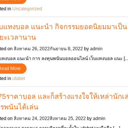
ted in
Uncategorized
็บแทงบอล แนะนำ กิจกรรมยอดนิยมมาเป็น
ยะเวลานาน
ted on
สิงหาคม 26, 2022
กันยายน 8, 2022
by
admin
บแทงบอล แนะนำ การ ลงทุนพนันบอลออนไลน์ เว็บแทงบอล แนะ [
Read More
ted in
ufabet
75ราคาบอล และก็สร้างแรงใจให้เหล่านักเล
รพนันได้เล่น
ted on
สิงหาคม 24, 2022
สิงหาคม 25, 2022
by
admin