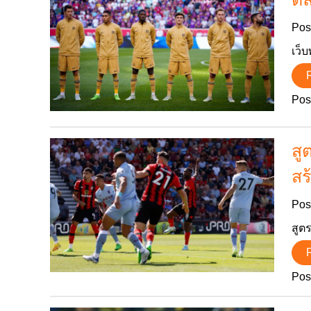
Pos
เว็
Pos
สู
สร
Pos
สูต
Pos