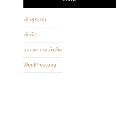
เข้าสู่ระบบ
เข้าฟีด
แสดงความเห็นฟีด
WordPress.org