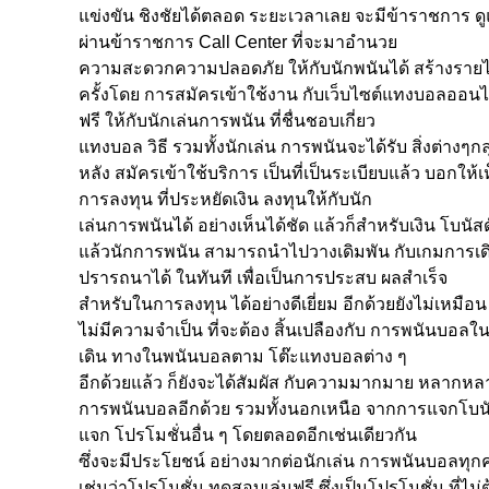
แข่งขัน ชิงชัยได้ตลอด ระยะเวลาเลย จะมีข้าราชการ ด
ผ่านข้าราชการ Call Center ที่จะมาอำนวย
ความสะดวกความปลอดภัย ให้กับนักพนันได้ สร้างรายได้
ครั้งโดย การสมัครเข้าใช้งาน กับเว็บไซต์แทงบอลออนไ
ฟรี ให้กับนักเล่นการพนัน ที่ชื่นชอบเกี่ยว
แทงบอล วิธี รวมทั้งนักเล่น การพนันจะได้รับ สิ่งต่างๆกลุ
หลัง สมัครเข้าใช้บริการ เป็นที่เป็นระเบียบแล้ว บอกให
การลงทุน ที่ประหยัดเงิน ลงทุนให้กับนัก
เล่นการพนันได้ อย่างเห็นได้ชัด แล้วก็สำหรับเงิน โบนัสด
แล้วนักการพนัน สามารถนำไปวางเดิมพัน กับเกมการเดิม
ปรารถนาได้ ในทันที เพื่อเป็นการประสบ ผลสำเร็จ
สำหรับในการลงทุน ได้อย่างดีเยี่ยม อีกด้วยยังไม่เหมือน 
ไม่มีความจำเป็น ที่จะต้อง สิ้นเปลืองกับ การพนันบอลใ
เดิน ทางในพนันบอลตาม โต๊ะแทงบอลต่าง ๆ
อีกด้วยแล้ว ก็ยังจะได้สัมผัส กับความมากมาย หลากห
การพนันบอลอีกด้วย รวมทั้งนอกเหนือ จากการแจกโบนัส
แจก โปรโมชั่นอื่น ๆ โดยตลอดอีกเช่นเดียวกัน
ซึ่งจะมีประโยชน์ อย่างมากต่อนักเล่น การพนันบอลทุกคน
เช่นว่าโปรโมชั่น ทดสอบเล่นฟรี ซึ่งเป็นโปรโมชั่น ที่ไม่