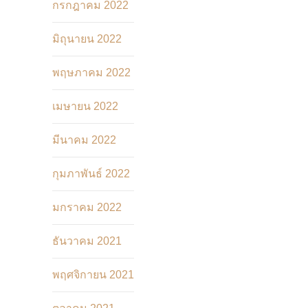
กรกฎาคม 2022
มิถุนายน 2022
พฤษภาคม 2022
เมษายน 2022
มีนาคม 2022
กุมภาพันธ์ 2022
มกราคม 2022
ธันวาคม 2021
พฤศจิกายน 2021