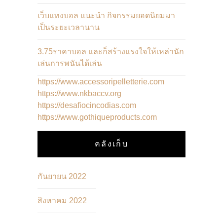
เว็บแทงบอล แนะนำ กิจกรรมยอดนิยมมา
เป็นระยะเวลานาน
3.75ราคาบอล และก็สร้างแรงใจให้เหล่านัก
เล่นการพนันได้เล่น
https://www.accessoripelletterie.com
https://www.nkbaccv.org
https://desafiocincodias.com
https://www.gothiqueproducts.com
คลังเก็บ
กันยายน 2022
สิงหาคม 2022