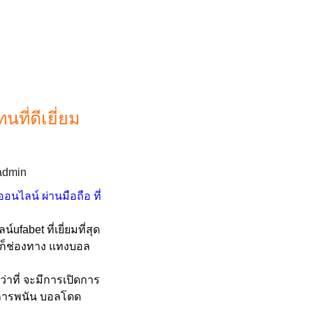
ที่ดีเยี่ยม
admin
ไลน์ ผ่านมือถือ ที่
bet ที่เยี่ยมที่สุด
ก็ช่องทาง แทงบอล
าที่ จะมีการเปิดการ
นการพนัน บอลโดด