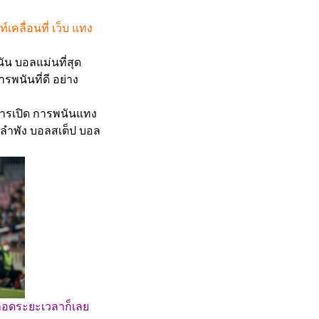
ลื่อนที่ เว็บ แทง
น บอลแม่นที่สุด
นันที่ดี อย่าง
ารเปิด การพนันแทง
ลำพัง บอลสเต็ป บอล
ลอดระยะเวลาก็เลย