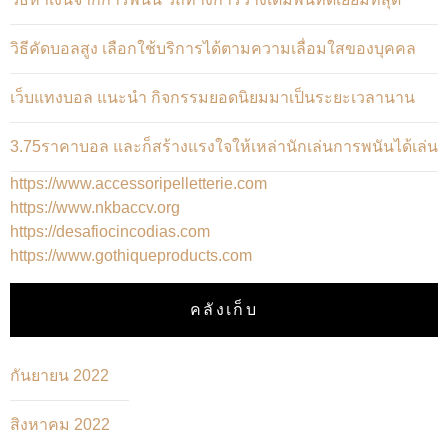
วิธีคัดบอลสูง เลือกใช้บริการได้ตามความเลื่อมใสของบุคคล
เว็บแทงบอล แนะนำ กิจกรรมยอดนิยมมาเป็นระยะเวลานาน
3.75ราคาบอล และก็สร้างแรงใจให้เหล่านักเล่นการพนันได้เล่น
https://www.accessoripelletterie.com
https://www.nkbaccv.org
https://desafiocincodias.com
https://www.gothiqueproducts.com
คลังเก็บ
กันยายน 2022
สิงหาคม 2022