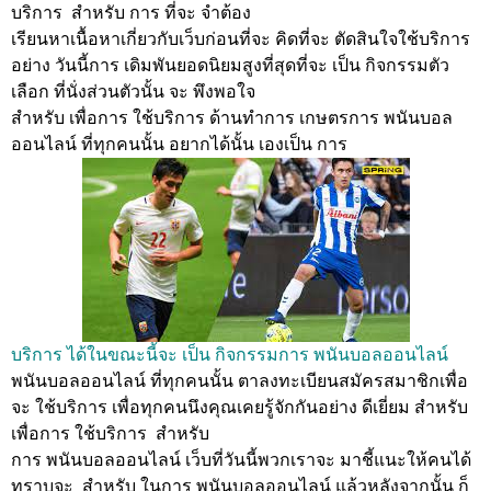
บริการ สำหรับ การ ที่จะ จำต้อง
เรียนหาเนื้อหาเกี่ยวกับเว็บก่อนที่จะ คิดที่จะ ตัดสินใจใช้บริการ
อย่าง วันนี้การ เดิมพันยอดนิยมสูงที่สุดที่จะ เป็น กิจกรรมตัว
เลือก ที่นั่งส่วนตัวนั้น จะ พึงพอใจ
สำหรับ เพื่อการ ใช้บริการ ด้านทำการ เกษตรการ พนันบอล
ออนไลน์ ที่ทุกคนนั้น อยากได้นั้น เองเป็น การ
บริการ ได้ในขณะนี้จะ เป็น กิจกรรมการ พนันบอลออนไลน์
พนันบอลออนไลน์ ที่ทุกคนนั้น ตาลงทะเบียนสมัครสมาชิกเพื่อ
จะ ใช้บริการ เพื่อทุกคนนึงคุณเคยรู้จักกันอย่าง ดีเยี่ยม สำหรับ
เพื่อการ ใช้บริการ สำหรับ
การ พนันบอลออนไลน์ เว็บที่วันนี้พวกเราจะ มาชี้แนะให้คนได้
ทราบจะ สำหรับ ในการ พนันบอลออนไลน์ แล้วหลังจากนั้น ก็