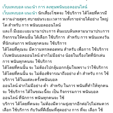
เว็บแทงบอล แนะนำ การ ลงทุนพนันบอลออนไลน์
เว็บแทงบอล แนะนำ
นักเสี่ยงโชคจะ ใช้บริการ ได้โดยที่ควรมี
ความง่ายสุดๆ สบายย่นระยะเวลารวมทั้งรายจ่ายได้อย่าง ใหญ่
โต สำหรับ การ พนันบอลออนไลน์
และก็ มีเยอะแยะนานาประการ ต้นแบบล้นหลามนานาประการ
กิจกรรมให้คนนั้น ได้เลือก ใช้บริการ สำหรับ การ พนันแทงวัน
ที่นักเล่นการ พนันทุกคนจะ ใช้บริการ
ได้โดยที่คุณจะ มีความทรหดอดทน สำหรับ เพื่อการ ใช้บริการ
เว็บพนันบอลออนไลน์ ฝากไม่มีอย่าง น้อยในเรื่องใดที่นักเล่น
การ พนันทุกคนจะ ใช้บริการ
ได้โดยที่คนนั้น จะ ไม่ต้องไปกลุ้มอกกลุ้มใจเพราะว่าใช้บริการ
ได้โดยที่คนนั้น จะ ไม่ต้องพิจารณาถึงอย่าง ต่ำ สำหรับ การ ใช้
บริการ ได้ในแต่ละครั้งพนันบอล
ออนไลน์ ฝากไม่มีอย่าง ต่ำ สำหรับ ในการ พนันที่ทำให้ทุกคน
จะ ใช้บริการ ได้ในขณะนี้จะ เป็น กิจกรรมการ พนันบอล
ออนไลน์ ที่นักการ พนันทุกคนจะ ใช้
บริการ ได้โดยที่คนจะ ไม่ต้องมีความยุ่งยากอีกต่อไปไม่สมควร
เลือก ใช้บริการ กับวันที่ดีเยี่ยมที่สุดอย่าง การ ที่จะ เลือก ใช้