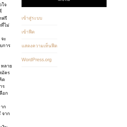
ัวใจ
่
เข้าสู่ระบบ
ตฟรี
ี่ไม่
เข้าฟีด
ง จะ
รับการ
แสดงความเห็นฟีด
WordPress.org
ี หลาย
สมัคร
คิด
การ
เลือก
ยมาก
รี จาก