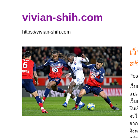
Skip
vivian-shih.com
to
content
https://vivian-shih.com
เว
สร
Pos
เว็
แปล
เว็
ในเ
จะไ
จาก
จัง