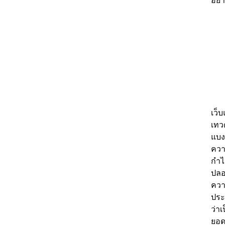
อย่
เว็บ
เทว
แบง
ควา
กำไ
ปลอ
ควา
ประ
ว่า
ยอด