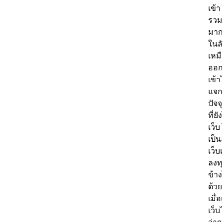
เข้
รวม
มาก
ในลั
เหม
ออก
เข้
แจก 
ปัจจ
ที่
เว็
เป็น
เว็
ลงทุ
ข้าง
ด้วย
เมื่
เว็