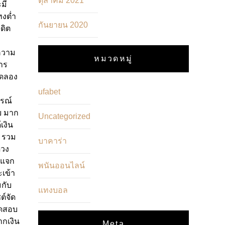
ตุลาคม 2021
มี
ทงต่ำ
กันยายน 2020
ดิต
ีความ
หมวดหมู่
การ
ทดลอง
ufabet
ารณ์
าย มาก
Uncategorized
เงิน
ล รวม
บาคาร่า
ดวง
อลแจก
พนันออนไลน์
ะเข้า
กับ
แทงบอล
ต์จัด
 ทดสอบ
ากเงิน
Meta