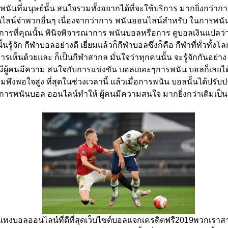
พนันที่มนุษย์นั้น สนใจรวมทั้งอยากได้ที่จะใช้บริการ มากยิ่งกว่าก
ไลน์จำพวกอื่นๆ เนื่องจากว่าการ พนันออนไลน์สำหรับ ในการพน
นการที่คุณนั้น พินิจพิจารณาการ พนันบอลหรือการ ดูบอลเงินแปลว่า
้นรู้จัก กีฬาบอลอย่างดี เยี่ยมแล้วก็กีฬาบอลซึ่งก็คือ กีฬาที่ทั่วทั้งโล
ารเห็นด้วยและ ก็เป็นกีฬาสากล มั่นใจว่าทุกคนนั้น จะรู้จักกันอย่าง ด
มีผู้คนมีความ สนใจกับการแข่งขัน บอลเยอะๆการพนัน บอลก็เลยได
มพึงพอใจสูง ที่สุดในช่วงเวลานี้ แล้วเมื่อการพนัน บอลนั้นได้ปรับป
นการพนันบอล ออนไลน์ทำให้ ผู้คนมีความสนใจ มากยิ่งกว่าเดิมเป็น
บแทงบอลออนไลน์ที่ดีที่สุดเว็บไซต์บอลแจกเครดิตฟรี2019พวกเรา