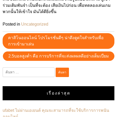
ร่วมเดิมพันจำ เป็นที่จะต้อง เสียเงินไปก่อน เพื่อทดลองเล่นเกม
พวกนั้นให้เข้าใจ มันได้ดียิ่งขึ้น
Posted in
Uncategorized
เมนู
คาสิโนออนไลน์ โปรโมรชั่นดีๆ น่าดึงดูดใจสำหรับเพื่อ
นำทาง
การเข้ามาเล่น
เรื่อง
2.5บอลสูงต่ำ คือ การบริการที่จะส่งผลผลดีอย่างเต็มเปี่ยม
ค้นหา
สำหรับ:
เรื่องล่าสุด
ufabet ไม่ผ่านเอเยนต์ คุณจะสามารถที่จะใช้บริการการพนัน
ออนไลน์