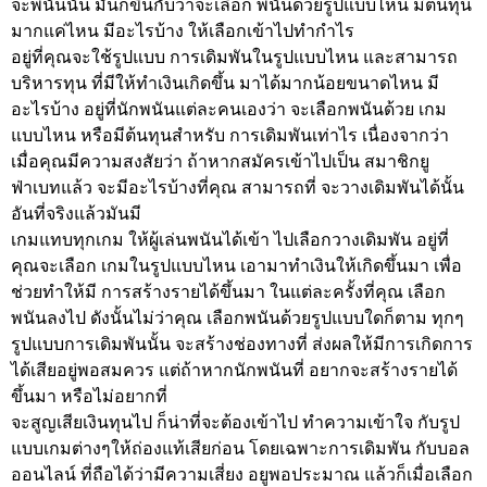
จะพนันนั้น มันก็ขึ้นกับว่าจะเลือก พนันด้วยรูปแบบไหน มีต้นทุน
มากแค่ไหน มีอะไรบ้าง ให้เลือกเข้าไปทำกำไร
อยู่ที่คุณจะใช้รูปแบบ การเดิมพันในรูปแบบไหน และสามารถ
บริหารทุน ที่มีให้ทำเงินเกิดขึ้น มาได้มากน้อยขนาดไหน มี
อะไรบ้าง อยู่ที่นักพนันแต่ละคนเองว่า จะเลือกพนันด้วย เกม
แบบไหน หรือมีต้นทุนสำหรับ การเดิมพันเท่าไร เนื่องจากว่า
เมื่อคุณมีความสงสัยว่า ถ้าหากสมัครเข้าไปเป็น สมาชิกยู
ฟ่าเบทแล้ว จะมีอะไรบ้างที่คุณ สามารถที่ จะวางเดิมพันได้นั้น
อันที่จริงแล้วมันมี
เกมแทบทุกเกม ให้ผู้เล่นพนันได้เข้า ไปเลือกวางเดิมพัน อยู่ที่
คุณจะเลือก เกมในรูปแบบไหน เอามาทำเงินให้เกิดขึ้นมา เพื่อ
ช่วยทำให้มี การสร้างรายได้ขึ้นมา ในแต่ละครั้งที่คุณ เลือก
พนันลงไป ดังนั้นไม่ว่าคุณ เลือกพนันด้วยรูปแบบใดก็ตาม ทุกๆ
รูปแบบการเดิมพันนั้น จะสร้างช่องทางที่ ส่งผลให้มีการเกิดการ
ได้เสียอยู่พอสมควร แต่ถ้าหากนักพนันที่ อยากจะสร้างรายได้
ขึ้นมา หรือไม่อยากที่
จะสูญเสียเงินทุนไป ก็น่าที่จะต้องเข้าไป ทำความเข้าใจ กับรูป
แบบเกมต่างๆให้ถ่องแท้เสียก่อน โดยเฉพาะการเดิมพัน กับบอล
ออนไลน์ ที่ถือได้ว่ามีความเสี่ยง อยูพอประมาณ แล้วก็เมื่อเลือก