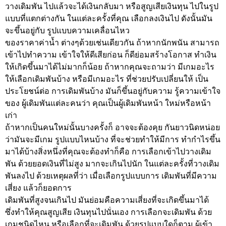
วางเดิมพัน ไปแล้วจะได้เงินกลับมา หรือสูญเสียเงินทุน ไปในรูป
แบบที่แตกต่างกัน ในแต่ละครั้งที่คุณ เลือกลงเงินไป ดังนั้นมัน
จะขึ้นอยู่กับ รูปแบบความเคลื่อนไหว
ของราคาค่าน้ำ ต่างๆด้วยเช่นเดียวกัน ถ้าหากนักพนัน สามารถ
เข้าไปทำความ เข้าใจให้ดีเสียก่อน ก็ดีย่อมสร้างโอกาส ทำเงิน
ให้เกิดขึ้นมาได้ไม่มากก็น้อย ถ้าหากคุณจะถามว่า มีเกมอะไร
ให้เลือกเดิมพันบ้าง หรือมีเกมอะไร ที่ช่วยปรับเปลี่ยนให้ เป็น
ประโยชน์ต่อ การเดิมพันบ้าง มันก็ขึ้นอยู่กับความ รู้ความเข้าใจ
ของ ผู้เดิมพันแต่ละคนว่า คุณเป็นผู้เดิมพันหน้า ใหม่หรือหน้า
เก่า
ถ้าหากเป็นคนใหม่นั้นบางครั้งก็ อาจจะต้องคุย กันยาวนิดหน่อย
ว่ามันจะมีเกม รูปแบบไหนบ้าง ที่จะช่วยทำให้มีการ ทำกำไรขึ้น
มาได้บ้างสิ่งหนึ่งที่คุณจะต้องทำก็คือ การเลือกเข้าไปวางเดิม
พัน ด้วยยอดเงินที่ไม่สูง มากจะเกินไปนัก ในแต่ละครั้งที่วางเดิม
พันลงไป ด้วยเหตุผลที่ว่า เมื่อเลือกรูปแบบการ เดิมพันที่มีความ
เสี่ยง แล้วก็ยอดการ
เดิมพันที่สูงจนเกินไป มันย่อมคือความเสี่ยงที่จะเกิดขึ้นมาได้
ซึ่งทำให้คุณสูญเสีย เงินทุนไปนั่นเอง การเลือกจะเดิมพัน ด้วย
เกมชนิดไหน หรือเลือกที่จะเดิมพัน ด้วยรูปแบบใดก็ตาม ผู้เข้า