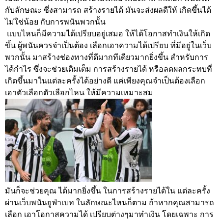
กับลักษณะ ซึ่งสามารถ สร้างรายได้ มันจะส่งผลดีให้ เกิดขึ้นได้
ไม่ใช่น้อย กับการพนันพวกนั้น
แบบไหนก็มีความได้เปรียบอยู่เสมอ ให้ได้โอกาสทำเงินให้เกิด
ขึ้น ผู้พนันควรจำเป็นต้อง เลือกเอาความได้เปรียบ ที่มีอยู่ในเว็บ
พวกนั้น มาสร้างช่องทางที่ดีมากทีเดียวมากยิ่งขึ้น สำหรับการ
ได้กำไร ซึ่งจะช่วยเติมเต็ม การสร้างรายได้ หรือลดผลกระทบที่
เกิดขึ้นมาในแต่ละครั้งได้อย่างดี แค่เพียงคุณจำเป็นต้องเลือก
เอาตัวเลือกตัวเลือกไหน ให้มีความเหมาะสม
มันก็จะช่วยคุณ ได้มากยิ่งขึ้น ในการสร้างรายได้ใน แต่ละครั้ง
ผ่านเว็บพนันยูฟ่าเบท ในลักษณะไหนก็ตาม ถ้าหากคุณสามารถ
เลือก เอาโอกาสความได้ เปรียบต่างๆมาทำเงิน โดยเฉพาะ การ