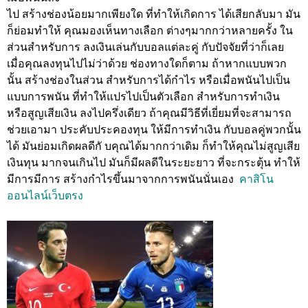
ไป สร้างช่องน้อยมากเพียงใด ที่ทำให้เกิดการ ได้เสียกลับมา มัน
ก็ย่อมทำให้ คุณมองเห็นทางเลือก ต่างๆมากกว่าหลายครั้ง ใน
ส่วนสำหรับการ ลงเงินเล่นกับบอลแต่ละคู่ กับปัจจัยที่ว่าก็เลย
เมื่อคุณลงทุนไปไม่ว่าด้วย ช่องทางใดก็ตาม ถ้าหากแบบพวก
นั้น สร้างช่องในส่วน สำหรับการได้กำไร หรือเมื่อพนันไปเป็น
แบบการพนัน ที่ทำให้แปรไปเป็นตัวเลือก สำหรับการทำเงิน
หรือสูญเสียเงิน ลงไปครึ่งเดียว ถ้าคุณมีวิธีที่เยี่ยมที่จะสามารถ
ช่วยเอามา ประคับประคองทุน ให้มีการทำเงิน กับบอลคู่พวกนั้น
ได้ มันย่อมเกิดผลดีกั บคุณได้มากกว่าเดิม ก็ทำให้คุณไม่สูญเสีย
เงินทุน มากจนเกินไป มันก็มีผลดีในระยะยาว ที่จะกระตุ้น ทำให้
มีการมีการ สร้างกำไรขึ้นมาจากการพนันนั่นเอง
คาสิโน
ออนไลน์เว็บตรง