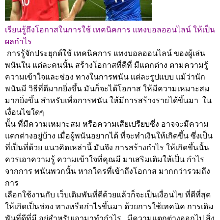
เรียนรู้ถึงโอกาสในการใช้ เทคนิคการ แทงบอลออนไลน์ ให้เป็น
ผลกำไร
การรู้จักประยุกต์ใช้ เทคนิคการ แทงบอลออนไลน์ ของผู้เล่น
พนันใน แต่ละคนนั้น สร้างโอกาสที่ดีที่ มีแตกต่าง ตามความรู้
ความเข้าใจและช่อง ทางในการพนัน เเต่ละรูปเเบบ แม้ว่านัก
พนันมี วิธีที่ดีมากยิ่งขึ้น มันก็จะได้โอกาส ให้มีความเหมาะสม
มากยิ่งขึ้น สำหรับเพื่อการพนัน ให้มีการสร้างรายได้ขึ้นมา ใน
เงื่อนไขใดๆ
นั้น ที่มีความเหมาะสม หรือความเสียเปรียบซึ่ง อาจจะมีความ
แตกต่างอยู่บ้าง เมื่อผู้พนันอยากได้ ที่จะทำเงินให้เกิดขึ้น ซึ่งเป็น
ที่เป็นที่ด้วย แนวคิดเหล่านี้ มันจึง การสร้างกำไร ให้เกิดขึ้นนั้น
ควรเอาความรู้ ความเข้าใจที่คุณมี มาเสริมเติมให้เป็น กำไร
จากการ พนันพวกนั้น หากใครที่เข้าถึงโอกาส มากกว่ารวมถึง
การ
เลือกใช้งานกับ เว็บเดิมพันที่ดีด้วยแล้วก็จะเป็นเงื่อนไข ที่ดีที่สุด
ให้เกิดเป็นช่อง ทางหรือกำไรขึ้นมา ด้วยการใช้เทคนิค การเดิม
พันที่ดีที่มี อยู่สำหรับเอามาทำกำไร มีความแตกต่างออกไป สิ่ง