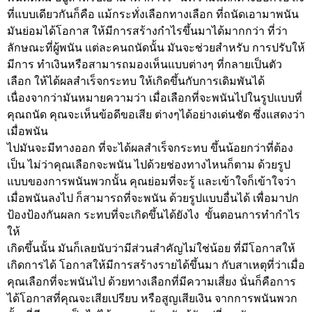
ที่แบบเดียวกันก็คือ แม้กระทั่งเลือกทางเลือก ที่ถนัดเอามาพนัน
มันย่อมได้โอกาส ให้มีการสร้างกำไรขึ้นมาได้มากกว่า ที่ว่า
ลักษณะที่ผู้พนัน แต่ละคนถนัดนั้น มันจะช่วยสำหรับ การปรับให้
มีการ ทำเงินหรือสามารถมองเห็นแบบต่างๆ ที่กลายเป็นตัว
เลือก ให้ได้ผลสำเร็จกระทบ ให้เกิดขึ้นกับการเดิมพันได้
เนื่องจากว่ามันหมายความว่า เมื่อเลือกที่จะพนันไปในรูปแบบที่
คุณถนัด คุณจะเห็นข้อดีขอเสีย ต่างๆได้อย่างเด่นชัด ซึ่งแสดงว่า
เมื่อพนัน
ไปมันจะมีทางออก ที่จะได้ผลสำเร็จกระทบ ขึ้นน้อยกว่าที่ต้อง
เป็น ไม่ว่าคุณเลือกจะพนัน ไปด้วยช่องทางไหนก็ตาม ด้วยรูป
แบบของการพนันพวกนั้น คุณย่อมที่จะรู้ และเข้าใจก็เข้าใจว่า
เมื่อพนันลงไป ก็สามารถที่จะพนัน ด้วยรูปแบบอื่นได้ เพื่อมาปก
ป้องป้องกันผลก ระทบที่จะเกิดขึ้นได้ยังไง ขั้นตอนการทำกำไร
ให้
เกิดขึ้นนั้น มันก็เลยนับว่ามีส่วนสำคัญไม่ใช่น้อย ที่มีโอกาสให้
เกิดการได้ โอกาสให้มีการสร้างรายได้ขึ้นมา กับสาเหตุที่ว่าเมื่อ
คุณเลือกที่จะพนันไป ด้วยทางเลือกที่มีความเสี่ยง นั่นก็คือการ
ได้โอกาสที่คุณจะเสียเปรียบ หรือสูญเสียเงิน จากการพนันพวก