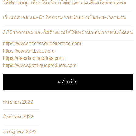
วิธีคัดบอลสูง เลือกใช้บริการได้ตามความเลื่อมใสของบุคคล
เว็บแทงบอล แนะนำ กิจกรรมยอดนิยมมาเป็นระยะเวลานาน
3.75ราคาบอล และก็สร้างแรงใจให้เหล่านักเล่นการพนันได้เล่น
https://www.accessoripelletterie.com
https://www.nkbaccv.org
https://desafiocincodias.com
https://www.gothiqueproducts.com
คลังเก็บ
กันยายน 2022
สิงหาคม 2022
กรกฎาคม 2022