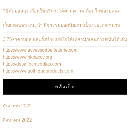
วิธีคัดบอลสูง เลือกใช้บริการได้ตามความเลื่อมใสของบุคคล
เว็บแทงบอล แนะนำ กิจกรรมยอดนิยมมาเป็นระยะเวลานาน
3.75ราคาบอล และก็สร้างแรงใจให้เหล่านักเล่นการพนันได้เล่น
https://www.accessoripelletterie.com
https://www.nkbaccv.org
https://desafiocincodias.com
https://www.gothiqueproducts.com
คลังเก็บ
กันยายน 2022
สิงหาคม 2022