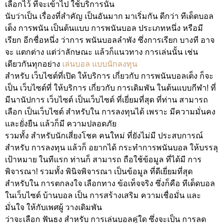
เลือกไว้ ที่จะเข้าไป ใช้บริการนั้น
นับว่าเป็น เรื่องที่สำคัญ เป็นอันมาก มาเริ่มกัน ดีกว่า ทีเด็ดบอล
เต็ง การพนัน เป็นต้นแบบ การพนันบอล ประเภทหนึ่ง หรือมี
เรียก อีกชื่อหนึ่ง ว่าการ พนันบอลลำพัง ซึ่งการเรียก บางที อาจ
จะ แตกต่าง แต่ว่าลักษณะ แล้วก็แนวทาง การเล่นนั้น เช่น
เดียวกันทุกอย่าง
เล่นบอล แบบนักลงทุน
สำหรับ เว็บไซต์ที่เปิด ให้บริการ เกี่ยวกับ การพนันบอลเต็ง ก็จะ
เป็น เว็บไซต์ที่ ให้บริการ เกี่ยวกับ การเดิมพัน ในต้นแบบกีฬา! ที่
มีนานัปการ เว็บไซต์ เป็นเว็บไซต์ ที่เยี่ยมที่สุด ที่ท่าน สามารถ
เลือก เป็นเว็บไซต์ สำหรับใน การลงทุนได้ เพราะ มีความมั่นคง
และยั่งยืน แล้วก็มี ความปลอดภัย
รวมทั้ง สำหรับนักเสี่ยงโชค คนใหม่ ที่ยังไม่มี ประสบการณ์
สำหรับ การลงทุน แล้วก็ อยากได้ กระทำการพนันบอล ให้บรรลุ
เป้าหมาย ในทีแรก ท่านก็ สามารถ ถือใช้ข้อมูล ที่ได้มี การ
พิจารณา! รวมทั้ง พินิจพิจารณา เป็นข้อมูล ที่ดีเยี่ยมที่สุด
สำหรับใน การตกลงใจ เลือกทาง ข้อเท็จจริง ซึ่งก็คือ ทีเด็ดบอล
ในเว็บไซต์ บ้านบอล เป็น การสร้างเสริม ความเชื่อมั่น และ
มั่นใจ ให้กับเพศผู้ วางเดิมพัน
ว่าจะเลือก ฟันธง สำหรับ การเล่นบอลคู่ใด ซึ่งจะเป็น การลด