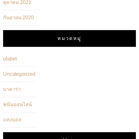
ตุลาคม 2021
กันยายน 2020
หมวดหมู่
ufabet
Uncategorized
บาคาร่า
พนันออนไลน์
แทงบอล