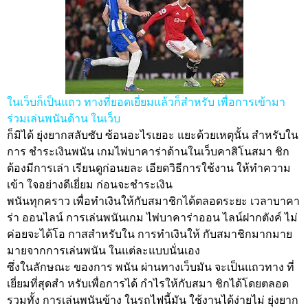
ในเว็บก็เป็นแถว ทางที่ยอดเยี่ยมแล้วก็สำหรับ เพื่อการเข้ามา
ร่วมเล่นพนันด้าน ในเว็บ
ก็มิได้ ยุ่งยากสลับซับ ซ้อนอะไรเยอะ แยะด้วยเหตุนั้น สำหรับใน
การ ชำระเงินพนัน เกมไพ่บาคาร่าด้านในเว็บคาสิโนสมา ชิก
ต้องมีการเล่า เรียนดูก่อนยละ เอียดวิธีการใช้งาน ให้ทำความ
เข้า ใจอย่างดีเยี่ยม ก่อนจะชำระเงิน
พนันทุกคราว เพื่อทำเงินให้กับสมาชิกได้ตลอดระยะ เวลาบาคา
ร่า ออนไลน์ การเล่นพนันเกม ไพ่บาคาร่าออน ไลน์ฝากตังค์ ไม่
ค่อยจะได้โอ กาสสำหรับใน การทำเงินให้ กับสมาชิกมากมาย
มายจากการเล่นพนัน ในแต่ละแบบนั่นเอง
ซึ่งในลักษณะ ของการ พนัน ผ่านทางเว็บมัน จะเป็นแถวทาง ที่
เยี่ยมที่สุดสำ หรับเพื่อการได้ กำไรให้กับสมา ชิกได้โดยตลอด
รวมทั้ง การเล่นพนันข้าง ในรถไฟนี้มัน ใช้งานได้ง่ายไม่ ยุ่งยาก