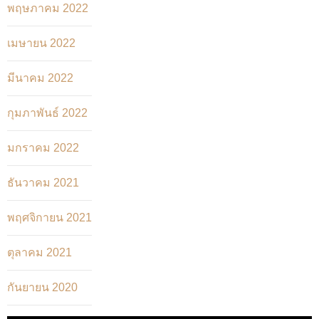
พฤษภาคม 2022
เมษายน 2022
มีนาคม 2022
กุมภาพันธ์ 2022
มกราคม 2022
ธันวาคม 2021
พฤศจิกายน 2021
ตุลาคม 2021
กันยายน 2020