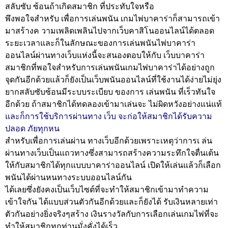
สลับซับ ซ้อนถ้าเกิดสมาชิก ที่ประทับใจหรือ
พึงพอใจสำหรับ เพื่อการเล่นพนัน เกมไพ่บาคาร่าก็สามารถเข้า
มาสร้างค วามเพลิดเพลินไปจากเว็บคาสิโนออนไลน์ได้ตลอด
ระยะเวลาและก็ในลักษณะของการเล่นพนันไพ่บาคาร่า
ออนไลน์ผ่านทางเว็บแห่งนี้จะสนองตอบให้กับ เว็บบาคาร่า
สมาชิกที่พอใจสำหรับการเล่นพนันเกมไพ่บาคาร่าได้อย่างถูก
จุดกันอีกด้วยแล้วก็ยังเป็นเว็บพนันออนไลน์ที่ใช้งานได้ง่ายไม่ยุ่ง
ยากสลับซับซ้อนมีระบบระเบียบ ของการ เล่นพนัน ที่เร็วทันใจ
อีกด้วย ถ้าสมาชิกได้ทดลองเข้ามาเล่นจะ ไม่ผิดหวังอย่างแน่แท้
และก็การใช้บริการผ่านทาง เว็บ จะก่อให้สมาชิกได้รับความ
ปลอด ภัยทุกหน
สำหรับเพื่อการเล่นผ่าน ทางเว็บอีกด้วยเพราะเหตุว่าการเ ล่น
ผ่านทางเว็บเป็นแถวทางซึ่งสามารถสร้างความระทึกใจตื่นเต้น
ให้กับสมาชิกได้ทุกแบบบาคาร่าออนไลน์ เปิดให้เล่นแล้วก็เลือก
พนันได้ผ่านหนทางระบบออนไลน์กัน
ได้เลยซึ่งยังคงเป็นเว็บไซต์ที่จะทำให้สมาชิกเข้ามาทำความ
เข้าใจกัน ได้แบบส่วนตัวกันอีกด้วยและก็ยังได้ รับเงินหลายเท่า
ตัวกันอย่างยิ่งจริงๆสร้าง เงินรางวัลกับการเลือกเล่นเกมไพ่ที่จะ
ทำให้สมาชิกทุกท่านมั่งคั่งได้เร็ว