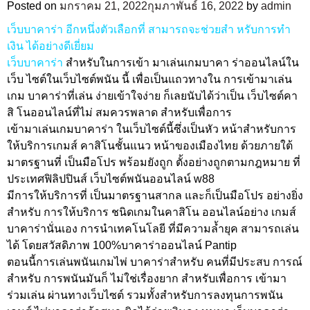
Posted on
มกราคม 21, 2022
กุมภาพันธ์ 16, 2022
by
admin
เว็บบาคาร่า อีกหนึ่งตัวเลือกที่ สามารถจะช่วยสำ หรับการทำ
เงิน ได้อย่างดีเยี่ยม
เว็บบาคาร่า
สำหรับในการเข้า มาเล่นเกมบาคา ร่าออนไลน์ใน
เว็บ ไซต์ในเว็บไซต์พนัน นี้ เพื่อเป็นแถวทางใน การเข้ามาเล่น
เกม บาคาร่าที่เล่น ง่ายเข้าใจง่าย ก็เลยนับได้ว่าเป็น เว็บไซต์คา
สิ โนออนไลน์ที่ไม่ สมควรพลาด สำหรับเพื่อการ
เข้ามาเล่นเกมบาคาร่า ในเว็บไซต์นี้ซึ่งเป็นหัว หน้าสำหรับการ
ให้บริการเกมส์ คาสิโนชั้นแนว หน้าของเมืองไทย ด้วยภายใต้
มาตรฐานที่ เป็นมือโปร พร้อมยังถูก ตั้งอย่างถูกตามกฎหมาย ที่
ประเทศฟิลิปปินส์ เว็บไซต์พนันออนไลน์ w88
มีการให้บริการที่ เป็นมาตรฐานสากล และก็เป็นมือโปร อย่างยิ่ง
สำหรับ การให้บริการ ชนิดเกมในคาสิโน ออนไลน์อย่าง เกมส์
บาคาร่านั่นเอง การนำเทคโนโลยี ที่มีความล้ำยุค สามารถเล่น
ได้ โดยสวัสดิภาพ 100%บาคาร่าออนไลน์ Pantip
ตอนนี้การเล่นพนันเกมไพ่ บาคาร่าสำหรับ คนที่มีประสบ การณ์
สำหรับ การพนันมันก็ ไม่ใช่เรื่องยาก สำหรับเพื่อการ เข้ามา
ร่วมเล่น ผ่านทางเว็บไซต์ รวมทั้งสำหรับการลงทุนการพนัน