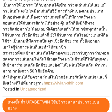
เป็นการให้โอกาส ให้กับทุกคนได้เข้ามาร่วมเล่นกันได้เลย แม้
กระนั้นมันจะไม่เหมือนกันกับวิธี การทำเงินของเกมประเภท
อื่นๆอย่างแน่แท้เนื่องจากว่าเกมชนิดนี้ได้มีการสร้าง ผล
ตอบแทนให้กับสมาชิกกันได้อย่าง คุ้มแล้วก็ยังมีวิถีทาง
การติดต่อมากไม่น้อยเลย ทีเดียวก็เลยทำให้สมาชิกทุกท่านนั้น
ได้รับความเร็วอีกด้วยแล้วก็ ยังได้รับความทันใจอย่างแน่แท้ถือ
ได้ว่า เป็นเกมที่มีความเป็นจุดแข็งอีกด้วย รวมทั้งยังเอาอก
เอาใจผู้รักการพนันก็เลยทำให้สมาชิก
สามารถที่จะเข้ามาเล่น กันได้ตลอดระยะเวลารับดูการถ่ายทอด
สดจากการเล่นเกมไพ่กันได้เลยสร้าง ผลในด้านที่ดีให้กับทุกคน
ที่เข้ามาร่วมเล่นกันอีกด้วยและยังมีโต๊ะพนันให้เล่นกัน จำนวน
มากมากยิ่งกว่า 50 โต๊ะอีกด้วย
ทำให้ทุกคนได้รับความ มันส์ในโลกอินเตอร์เน็ตกันแน่ๆ และก็
ยังสร้างที่ไปที่มาตรฐาน
https://vivian-shih.com
Posted in
Uncategorized
เมนู
แทงขั้นต่ำ UFABETWIN ใช้บริการนานาประการแบบ
นำทาง
อย่าง
เรื่อง