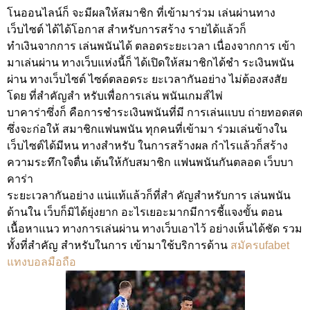
โนออนไลน์ก็ จะมีผลให้สมาชิก ที่เข้ามาร่วม เล่นผ่านทาง
เว็บไซต์ ได้ได้โอกาส สำหรับการสร้าง รายได้แล้วก็
ทำเงินจากการ เล่นพนันได้ ตลอดระยะเวลา เนื่องจากการ เข้า
มาเล่นผ่าน ทางเว็บแห่งนี้ก็ ได้เปิดให้สมาชิกได้ชำ ระเงินพนัน
ผ่าน ทางเว็บไซต์ ไซด์ตลอดระ ยะเวลากันอย่าง ไม่ต้องสงสัย
โดย ที่สำคัญสำ หรับเพื่อการเล่น พนันเกมส์ไพ่
บาคาร่าซึ่งก็ คือการชำระเงินพนันที่มี การเล่นแบบ ถ่ายทอดสด
ซึ่งจะก่อให้ สมาชิกแฟนพนัน ทุกคนที่เข้ามา ร่วมเล่นข้างใน
เว็บไซต์ได้มีหน ทางสำหรับ ในการสร้างผล กำไรแล้วก็สร้าง
ความระทึกใจตื่น เต้นให้กับสมาชิก แฟนพนันกันตลอด เว็บบา
คาร่า
ระยะเวลากันอย่าง แน่แท้แล้วก็ที่สำ คัญสำหรับการ เล่นพนัน
ด้านใน เว็บก็มิได้ยุ่งยาก อะไรเยอะมากมีการชี้แจงขั้น ตอน
เนื้อหาแนว ทางการเล่นผ่าน ทางเว็บเอาไว้ อย่างเห็นได้ชัด รวม
ทั้งที่สำคัญ สำหรับในการ เข้ามาใช้บริการด้าน
สมัครufabet
แทงบอลมือถือ