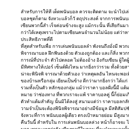
สำหรับการให้ที เด็ดพนันบอล ควรจะติดตาม จะนำไปเล
บอลชุดก็ตาม จังหวะแล้วก็วั ตถุประสงค์ จากการพนันบ
เซียนพวกนี้สำ เร็จค่อนข้างจะสูง แม้กระนั้น ที่เสียกันมาก
กว่าได้เหตุเพราะไปตามเซียนคนจำนวนไม่น้อย แต่ว่าห
ประสิทธิภาพที่ดี
ที่สุดสำหรับเพื่อ การเล่นพนันบอลลำ พังจนถึงมั่งมี พวกเร
พิจารณาบอล ฝึกฟันธงด้วย ตัวเองถูกต้อง และก็สิ่ง พวก
การณ์ที่ประจำ ตัวไปตลอด ไม่ต้องอ้าง อิงกับเซียน ผู้ใดผู้
มีทิศทางให้เปอร์ เซ็นต์ฝั่งไหน มากยิ่งกว่ารวม ทั้งด้วยส
น่าจะพินิจพิ จารณาด้วยตัวเอง ว่าเหตุผลอัน ไหนจะพอเพี
ของบ้านหรือกลุ่ม เยียนเป็นข้าง ดีกว่ามากยิ่งกว่า ได้แก่
รวมทั้งเป็นตัว หลักของกลุ่ม แม้ว่าราคา บอลฝั่งนี้มี แต้
หมาย ว่าช่องทาง ที่พวกเราจะแพ้ ราคาบอลคู่ นี้ก็ย่อมเกิ
ตัวทำแต้มสำคัญ นั้นมิได้ลงสู่ สนามแต่ว่า ราคาบอลกลั
วามจำเป็นจะต้องพินิจพิจารณาอย่างมีข้อมูล มีสติสัมปช
จังหวะที่การ พนันบอลผู้เดียว ตรงเป้าหมายย่อม มีสูงมา
คืนวันนี้ สำหรับใน การเล่นพนันบอลล่วง หน้าก็อาจจะ 