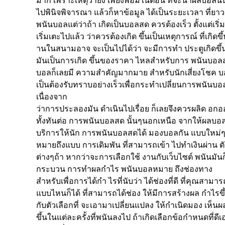
มาก เพราะเหตุว่ายัง เพียงพอมีในตอน ที่จะนำผลบอลนั้
ไปพินิจพิจารณา แล้วก็หาข้อมูล ได้เป็นระยะเวลา ที่ย
พนันบอลแต่ว่าถ้า เกิดเป็นบอลสด ควรต้องเร็ว ตั้งแต่เริ่
เริ่มเตะไปแล้ว ว่าควรต้องเกิด ขึ้นเป็นเหตุการณ์ ที่เกิดขึ้
านในสนามอาจ จะเป็นไปได้ว่า จะมีการทำ ประตูเกิดขึ้น 
มันเป็นการเกิด ขึ้นของราคา ไหลสำหรับการ พนันบอล
บอลก็เลยมี ความสำคัญมากมาย สำหรับนักเสี่ยงโชค บ
เป็นต้องรับทราบอย่างเร็วเพื่อกระทำเปลี่ยนการพนันบอ
เนื่องจาก
ว่าการประลองมัน ดำเนินไปเรื่อย ก็เลยจึงควรผลิด อก
ทั้งทันต่อ การพนันบอลสด นั้นๆนอกเหนือ จากให้ผลบอ
บริการให้นัก การพนันบอลสดได้ มองบอลกัน แบบใหม่
หมายถึงแบบ การเดิมพัน ที่สามารถเข้า ไปทำเงินผ่าน ต
ต่างๆถ้า หากว่าจะการเลือกใช้ งานกับเว็บไซต์ พนันมันก
กระบวน การทำผลกำไร พนันบอลหมาย ถึงช่องทาง
สำหรับเพื่อการได้กำ ไรที่นับว่า ได้ช่องที่ดี ที่คุณสาม
แบบไหนก็ได้ ที่สามารถได้ช่อง ให้มีการสร้างผล กำไรขึ้
กับตัวเลือกที่ จะเอามาเปลี่ยนแปลง ให้กำเนิดมอง เห็น
ขึ้นในแต่ละครั้งที่พนันลงไป ถ้าเกิดเลือกข้อกำหนดที่ดี