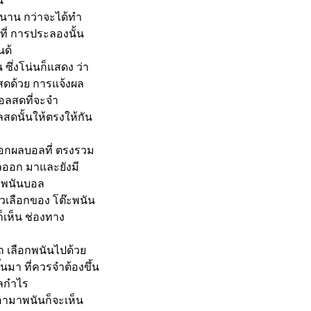
น
าวนาน กว่าจะได้ทำ
มที่ การประลองนั้น
นด้
ซึ่งโน่นก็แสดง ว่า
สดด้วย การแจ้งผล
อลสดที่จะจำ
ลสดนั้นให้ตรงให้กัน
ออกผลบอลที่ ตรงรวม
ลออก มาและยังมี
ๆพนันบอล
ัวเลือกของ โต๊ะพนัน
็เห็น ช่องทาง
ารถ เลือกพนันไปด้วย
นมา ที่ควรจำต้องขึ้น
ผลกำไร
เอามาพนันก็จะเห็น