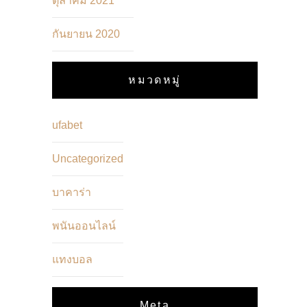
ตุลาคม 2021
กันยายน 2020
หมวดหมู่
ufabet
Uncategorized
บาคาร่า
พนันออนไลน์
แทงบอล
Meta