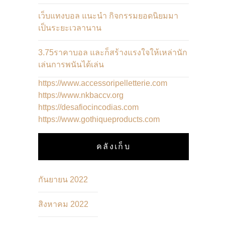
เว็บแทงบอล แนะนำ กิจกรรมยอดนิยมมา
เป็นระยะเวลานาน
3.75ราคาบอล และก็สร้างแรงใจให้เหล่านัก
เล่นการพนันได้เล่น
https://www.accessoripelletterie.com
https://www.nkbaccv.org
https://desafiocincodias.com
https://www.gothiqueproducts.com
คลังเก็บ
กันยายน 2022
สิงหาคม 2022