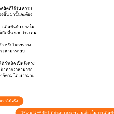
อดฮิตที่ได้รับ ความ
วงขึ้น มานั้นจะต้อง
างเดิมพันกับ บอลใน
้เกิดขึ้น หากว่าจะคน
งสำ หรับในการวาง
 ที่จะสามารถสบ
ให้กำเนิด เป็นจังหวะ
น ถ้าหากว่าสามารถ
ดๆก็ตาม ได้ มากมาย
เราได้จริง
วิธีเล่น UFABET ที่สามารถลดความเสี่ยงในการเดิมพั