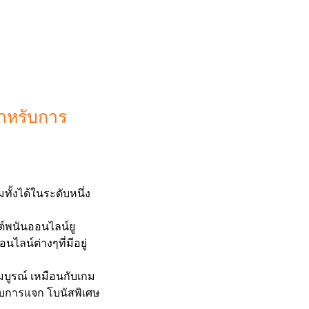
ำหรับการ
ั้งได้ในระดับหนึ่ง
ต์พนันออนไลน์ยู
นไลน์ต่างๆที่มีอยู่
มบูรณ์ เหมือนกับเกม
กับการแจก โบนัสพิเศษ