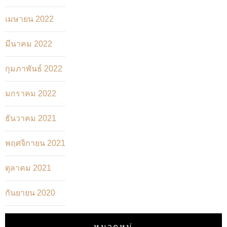
เมษายน 2022
มีนาคม 2022
กุมภาพันธ์ 2022
มกราคม 2022
ธันวาคม 2021
พฤศจิกายน 2021
ตุลาคม 2021
กันยายน 2020
หมวดหมู่