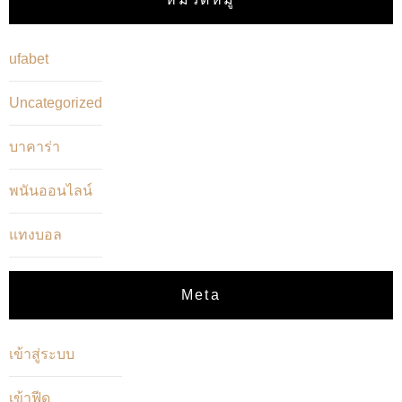
ufabet
Uncategorized
บาคาร่า
พนันออนไลน์
แทงบอล
Meta
เข้าสู่ระบบ
เข้าฟีด