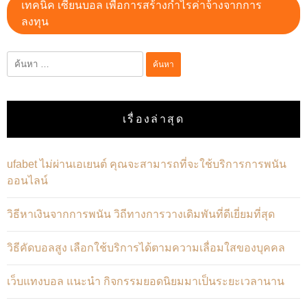
เทคนิค เซียนบอล เพื่อการสร้างกำไรค่าจ้างจากการ
ลงทุน
ค้นหา
สำหรับ:
เรื่องล่าสุด
ufabet ไม่ผ่านเอเยนต์ คุณจะสามารถที่จะใช้บริการการพนัน
ออนไลน์
วิธีหาเงินจากการพนัน วิถีทางการวางเดิมพันที่ดีเยี่ยมที่สุด
วิธีคัดบอลสูง เลือกใช้บริการได้ตามความเลื่อมใสของบุคคล
เว็บแทงบอล แนะนำ กิจกรรมยอดนิยมมาเป็นระยะเวลานาน