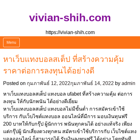
Skip
vivian-shih.com
to
content
https://vivian-shih.com
Menu
หาเว็บแทงบอลสเต็ป ที่สร้างความคุ้ม
ราคาต่อการลงทุนได้อย่างดี
Posted on
กุมภาพันธ์ 12, 2022
กุมภาพันธ์ 14, 2022
by
admin
หาเว็บแทงบอลสเต็ป แทงบอล ufabet ที่สร้างความคุ้ม ต่อการ
ลงทุน ให้กับนักพนัน ได้อย่างดีเยี่ยม
หาเว็บแทงบอลสเต็ป
แทงบอลไม่มีขั้นต่ำ การสมัครเข้าใช้
บริการ กับเว็บไซต์แทงบอล ออนไลน์ที่มีการ มอบเงินทุนฟรี
200 บาทให้กับกรุ๊ป ผู้นักการ พนันทุกคนได้ อย่างแท้จริง เพียง
แต่กรุ๊ปผู้ นักเสี่ยงดวงทุกคน สมัครเข้าใช้บริการกับ เว็บไซต์แทง
บอลออนไลน์ ก็สามารถได้ รับเงินลงทุนฟรี ได้อย่าง โดยทันที