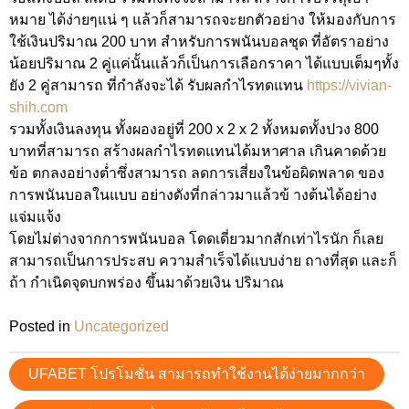
หมาย ได้ง่ายๆแน่ ๆ แล้วก็สามารถจะยกตัวอย่าง ให้มองกับการ
ใช้เงินปริมาณ 200 บาท สำหรับการพนันบอลชุด ที่อัตราอย่าง
น้อยปริมาณ 2 คู่แค่นั้นแล้วก็เป็นการเลือกราคา ได้แบบเต็มๆทั้ง
ยัง 2 คู่สามารถ ที่กำลังจะได้ รับผลกำไรทดแทน
https://vivian-
shih.com
รวมทั้งเงินลงทุน ทั้งผองอยู่ที่ 200 x 2 x 2 ทั้งหมดทั้งปวง 800
บาทที่สามารถ สร้างผลกำไรทดแทนได้มหาศาล เกินคาดด้วย
ข้อ ตกลงอย่างต่ำซึ่งสามารถ ลดการเสี่ยงในข้อผิดพลาด ของ
การพนันบอลในแบบ อย่างดังที่กล่าวมาแล้วข้ างต้นได้อย่าง
แจ่มแจ้ง
โดยไม่ต่างจากการพนันบอล โดดเดี่ยวมากสักเท่าไรนัก ก็เลย
สามารถเป็นการประสบ ความสำเร็จได้แบบง่าย ถางที่สุด และก็
ถ้า กำเนิดจุดบกพร่อง ขึ้นมาด้วยเงิน ปริมาณ
Posted in
Uncategorized
เมนู
UFABET โปรโมชั่น สามารถทำใช้งานได้ง่ายมากกว่า
นำทาง
เรื่อง