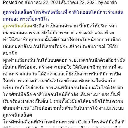
Posted on
ธันวาคม 22, 2021
ธันวาคม 22, 2021
by
admin
สูตรพนันสล็อต โทรศัพท์เคลื่อนที่ คาสิโนออนไลน์การร่วมเล่น
เกมของ ทางเว็บคาสิโน
สูตรพนันสล็อต
ซึ่งถือว่าเป็นเกมจำพวก นี้ก็เปิดให้บริการมา
เยอะพอสมควรรวม ทั้งได้มีการขยาย อย่างสม่ำเสมอที่ จะ
ทำให้สมาชิกทุกท่าน นั้นได้เข้ามาใช้ประโยชน์จากการ เลือก
เล่นเกมคาสิโน กันได้เลยพร้อมจะ สร้างประสบการณ์ ให้กับ
สมาชิก
ทุกท่านเลือกเล่น กันได้แบบตลอด ระยะเวลากันอีกด้วยถือว่า ยัง
เป็นเกมที่พร้อมจะ สร้างความพอใจ ให้กับสมาชิกทุกท่านที่ จะ
เข้ามาร่วมเล่นกัน ได้อีกด้วยและก็ยังเป็นการพนัน ที่มีการเปิด
ให้บริการ อย่างเปิดเผยกันไป เลยถ้าสมาชิกท่าน ใดที่พอใจ
หรือประทับใจสำหรับ การเล่นพนันออนไลน์ บนเว็บไซต์ Gclub
โทรศัพท์มือถือ คาสิโนออนไลน์ที่กำลัง เดินทางมา แรงเป็นที่
เรียกร้อง มาแรงเป็นชั้น 1 รวมทั้งยังมีผลให้สมาชิกได้รับ ความ
ชื่นชมจำนวน ไม่ใช่น้อยรวมทั้ง สำหรับในการใช้ งานบนระบบ
สูตรพนันสล็อต
โทรศัพท์เคลื่อนที่มัน ก็จะมีหนทางเข้า Gclub โทรศัพท์มือถือ ที่