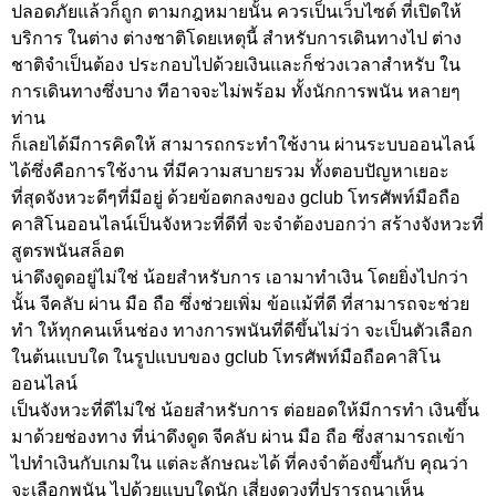
ปลอดภัยแล้วก็ถูก ตามกฎหมายนั้น ควรเป็นเว็บไซต์ ที่เปิดให้
บริการ ในต่าง ต่างชาติโดยเหตุนี้ สำหรับการเดินทางไป ต่าง
ชาติจำเป็นต้อง ประกอบไปด้วยเงินและก็ช่วงเวลาสำหรับ ใน
การเดินทางซึ่งบาง ทีอาจจะไม่พร้อม ทั้งนักการพนัน หลายๆ
ท่าน
ก็เลยได้มีการคิดให้ สามารถกระทำใช้งาน ผ่านระบบออนไลน์
ได้ซึ่งคือการใช้งาน ที่มีความสบายรวม ทั้งตอบปัญหาเยอะ
ที่สุดจังหวะดีๆที่มีอยู่ ด้วยข้อตกลงของ gclub โทรศัพท์มือถือ
คาสิโนออนไลน์เป็นจังหวะที่ดีที่ จะจำต้องบอกว่า สร้างจังหวะที่
สูตรพนันสล็อต
น่าดึงดูดอยู่ไม่ใช่ น้อยสำหรับการ เอามาทำเงิน โดยยิ่งไปกว่า
นั้น จีคลับ ผ่าน มือ ถือ ซึ่งช่วยเพิ่ม ข้อแม้ที่ดี ที่สามารถจะช่วย
ทำ ให้ทุกคนเห็นช่อง ทางการพนันที่ดีขึ้นไม่ว่า จะเป็นตัวเลือก
ในต้นแบบใด ในรูปแบบของ gclub โทรศัพท์มือถือคาสิโน
ออนไลน์
เป็นจังหวะที่ดีไม่ใช่ น้อยสำหรับการ ต่อยอดให้มีการทำ เงินขึ้น
มาด้วยช่องทาง ที่น่าดึงดูด จีคลับ ผ่าน มือ ถือ ซึ่งสามารถเข้า
ไปทำเงินกับเกมใน แต่ละลักษณะได้ ที่คงจำต้องขึ้นกับ คุณว่า
จะเลือกพนัน ไปด้วยแบบใดนัก เสี่ยงดวงที่ปรารถนาเห็น