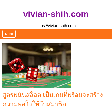
Skip
vivian-shih.com
to
content
https://vivian-shih.com
Menu
สูตรพนันสล็อต เป็นเกมที่พร้อมจะสร้าง
ความพอใจให้กับสมาชิก