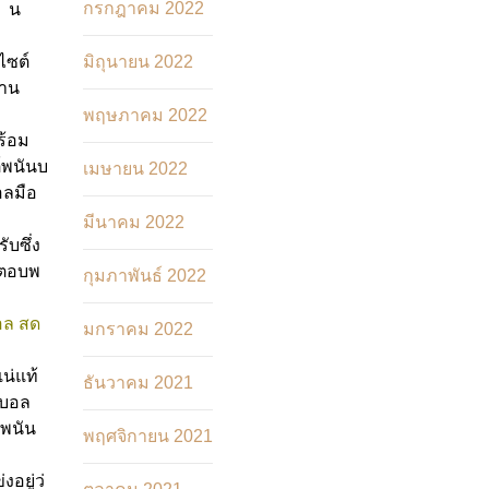
กรกฎาคม 2022
ั น
ไซต์
มิถุนายน 2022
่าน
พฤษภาคม 2022
ร้อม
ต์พนันบ
เมษายน 2022
อลมือ
มีนาคม 2022
ับซึ่ง
ารตอบพ
กุมภาพันธ์ 2022
อล สด
มกราคม 2022
น่แท้
ธันวาคม 2021
ันบอล
บพนัน
พฤศจิกายน 2021
อยู่ว่