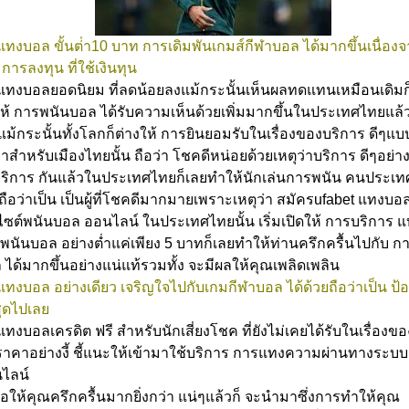
บแทงบอล ขั้นต่ํา10 บาท การเดิมพันเกมส์กีฬาบอล ได้มากขึ้นเนื่องจ
 การลงทุน ที่ใช้เงินทุน
บแทงบอลยอดนิยม ที่ลดน้อยลงแม้กระนั้นเห็นผลทดแทนเหมือนเดิมก
ห้ การพนันบอล ได้รับความเห็นด้วยเพิ่มมากขึ้นในประเทศไทยแล้วก
แม้กระนั้นทั้งโลกก็ต่างให้ การยินยอมรับในเรื่องของบริการ ดีๆแบบง
่าสำหรับเมืองไทยนั้น ถือว่า โชคดีหน่อยด้วยเหตุว่าบริการ ดีๆอย่างงี้
บริการ กันแล้วในประเทศไทยก็เลยทำให้นักเล่นการพนัน คนประเ
น ถือว่าเป็น เป็นผู้ที่โชคดีมากมายเพราะเหตุว่า สมัครufabet แทงบอ
บไซต์พนันบอล ออนไลน์ ในประเทศไทยนั้น เริ่มเปิดให้ การบริการ 
พนันบอล อย่างต่ำแค่เพียง 5 บาทก็เลยทำให้ท่านครึกครื้นไปกับ ก
 ได้มากขึ้นอย่างแน่แท้รวมทั้ง จะมีผลให้คุณเพลิดเพลิน
บแทงบอล อย่างเดียว เจริญใจไปกับเกมกีฬาบอล ได้ด้วยถือว่าเป็น ป้
สุดไปเลย
บแทงบอลเครดิต ฟรี สำหรับนักเสี่ยงโชค ที่ยังไม่เคยได้รับในเรื่อง
มราคาอย่างงี้ ชี้แนะให้เข้ามาใช้บริการ การแทงความผ่านทางระบบ
ไลน์
่อให้คุณครึกครื้นมากยิ่งกว่า แน่ๆแล้วก็ จะนำมาซึ่งการทำให้คุณ