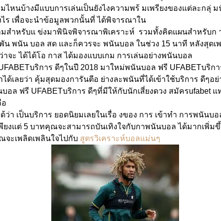
ุ่มไหนบ้างมีแบบการเล่นเป็นยังไงความพร้ มเพรียงของแต่ละกลุ่ มนั
ยงไร เพื่อจะนำข้อมูลพวกนั้นที่ ได้พิจารณาใน
มสำหรับแ ข่งมาพินิจพิจารณาพิเคราะห์ รวมทั้งคิดแผนสำหรับก 
มพัน พนัน บอล สด และก็ควรจะ พนันบอล ในช่วง 15 นาที หลังสุดเ
ุว่าจะ ได้ได้โอ กาส ได้มองแบบเกม การเล่นอย่างพนันบอล
 UFABETบริการ ดีๆในปี 2018 มาใหม่พนันบอล ฟรี UFABETบริการ 
ได้เลยว่า คุ้มสุดมองการันตีอ ย่างละพนันที่ได้เข้าใช้บริการ ดีๆอย่า
นบอล ฟรี UFABETบริการ ดีๆที่มีให้กับนักเสี่ยงดวง สมัครufabet 
ือ
ได้ว่า เป็นบริการ ยอดนิยมเลยในเรื่อ งของ การ เข้าทำ การพนันบอ
เพียงแต่ 5 บาทคุณจะสามารถบันเทิงใจกับกาพนันบอล ได้มากเพิ่มข
คุณจะเพลิดเพลินใจไปกับ
สูตรวิเคราะห์บอลแม่นๆ