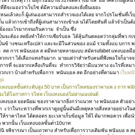
 เพราะเหตุว่าใ นทุกวันนี้บางเว็บไซต์สร้างมาเพื่ อมาคดโกงผู้เล่น
ที่ดีจะมองว่าเว็บไซ ต์มีความมั่นคงและยั่งยืนเยอะ
ไหนแล้วละก็ ผู้เล่นเองสามารถสำรวจเองได้เลย จากโปรโมชั่นที่เว็
ึ้น แล้วการเข้าถึงที่ผู้เล่นสามารถเข้าเล่ นได้โดยทันที แล้วจำเป็นต้
 ข้องอะไรมากจนเกินความ จำเป็น ซึ่ง
็นจะต้อง สดยิ่งทำให้การเชียร์บอล ได้ลุ้นกันตลอดว่ากลุ่มที่พว กเร
ป็นข้ างชนะหรือเปล่า และจะมีในส่วนของ อแม้ รวมทั้งแบ บการ พ
 สด การ พนันบอล ส ดมีหลายหลายแบบ สมัครufabet แทงบอลมือ
้พวกเรา ได้เลือกแทงกันมาก มายแต่ว่าสำหรับคนที่พึงพอใจก็อาจจะ
งการที่ จะอยากเหลือเกินที่จะ ทำการวิจัยว่ามีแนวทาง อะไรที่เหม
พวกเรา บ้างสำหรับเพื่อการ พนันบอล สด อีกอย่างที่ตามมา
เว็บพน
สุด
บแทงบอลขั้นต่ระดับสูง 50 บาท เป็นการไหลของราคาแพ ง การ พน
จะได้โอกาสกา รไหล เว็บแทงบอลไม่ผ่านเอเย่นต์
บแทงบอล ยอดนิยม ของราคามากยิ่งกว่าแนวท าง พนันบอล ตัวอย่าง
า ะว่าในระหว่างที่พวกเราดูอยู่นั้นมันมีเหตุหลายสิ่งหลายอย่างใน
ให้ราคาไหล ได้ตลอดร ยะเวลาเก็บข้อมูล ให้ไ ด้มากพอควร เพื่อน
ล พวกนั้น เว็บแทงบอลขั้นต่ํา10บาท
ินิ จพิจารณา เป็นแถวทาง สำหรับเพื่อการวางเดิมพัน พนันบอ ล สด