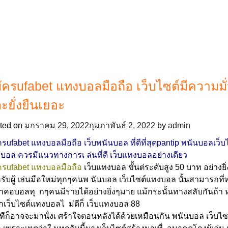
ัครufabet แทงบอลมือถือ เว็บไซต์มีความมั
ะยั่งยืนเยอะ
ted on
มกราคม 29, 2022
กุมภาพันธ์ 2, 2022
by
admin
ครufabet แทงบอลมือถือ เว็บพนันบอล ที่ดีที่สุดpantip พนันบอลเว็บ
บอล ควรมีแนวทางการเ ล่นที่ดี เว็บแทงบอลอย่างเดียว
ครufabet แทงบอลมือถือ
เว็บแทงบอล ขั้นต่ระดับสูง 50 บาท อย่างยิ่ง
รับผู้ เล่นมือใหม่ทุกๆคนพ นันบอล เว็บไซต์แทงบอล นั้นสามารถที่ท
่าคอบอลทุ กๆคนมีรายได้อย่างยิ่งๆมาย แม้กระนั้นทางสลับกันถ้า
อกเว็บไซต์แทงบอลไ ม่ดีก็ เว็บแทงบอล 88
ทีก็อาจจะมานั่งเ ศร้าใจตอนหลังได้ด้วยเหมือนกัน พนันบอล เว็บไซ