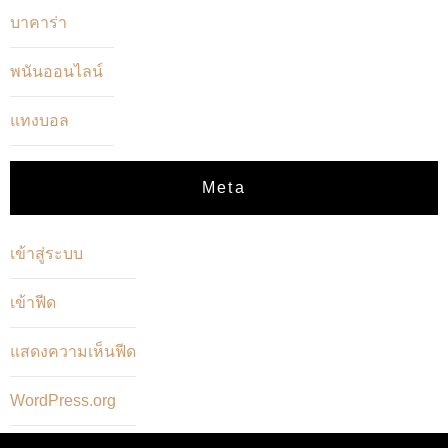
บาคาร่า
พนันออนไลน์
แทงบอล
Meta
เข้าสู่ระบบ
เข้าฟีด
แสดงความเห็นฟีด
WordPress.org