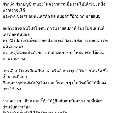
ฝากเงินฝากบัญชี ตนเองในคราวแรกเมื่อ เล่นไปได้ระยะหนึ่ง
พวกเราจะได้
มองเห็นข้อเสนอแนะเครดิต พนันบอลฟรีอีกมาก มายแบบ
ยกตัวอย่างเช่นโปรโมชั่น ทุกวันรายสัปดาห์ โปรโมชั่นเมนส์
เครดิตพนันบอล
ฟรี 20 เปอร์เซ็นต์ของยอด ฝากและก็ยังรวมทั้งการ แจกเครดิต
พนันบอลฟรี
ด้วยเหตุนี้นี่จะเป็นตัวอย่าง ที่เพียงพอจะก่อให้สมาชิก ได้เห็น
ภาพรวมของ
การเลือกรับเครดิตพนันบอล ฟรีแล้วประยุกต์ ใช้จ่ายได้จริง ซึ่ง
เป็นส่วนที่สมา
ชิกหลายๆท่านยังไม่รู้เรื่อง และก็หลาย ๆ เว็บ ไซต์ก็มิได้ชี้แจง
การใช้แรง
งานอย่างละเอียด แบบงี้ทำให้รู้สึกสับสนกันมาก มายที่เดียว
สำหรับการเลือก