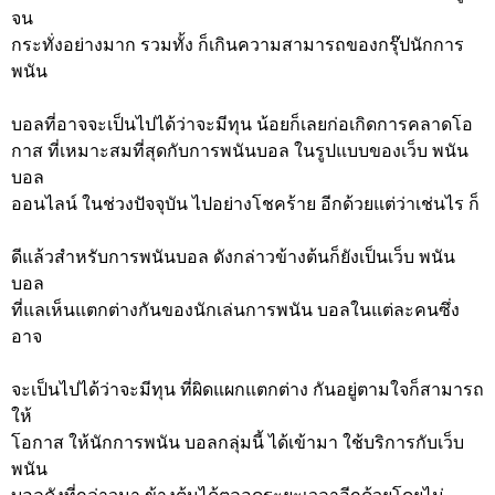
จน
กระทั่งอย่างมาก รวมทั้ง ก็เกินความสามารถของกรุ๊ปนักการ
พนัน
บอลที่อาจจะเป็นไปได้ว่าจะมีทุน น้อยก็เลยก่อเกิดการคลาดโอ
กาส ที่เหมาะสมที่สุดกับการพนันบอล ในรูปแบบของเว็บ พนัน
บอล
ออนไลน์ ในช่วงปัจจุบัน ไปอย่างโชคร้าย อีกด้วยแต่ว่าเช่นไร ก็
ดีแล้วสำหรับการพนันบอล ดังกล่าวข้างต้นก็ยังเป็นเว็บ พนัน
บอล
ที่แลเห็นแตกต่างกันของนักเล่นการพนัน บอลในแต่ละคนซึ่ง
อาจ
จะเป็นไปได้ว่าจะมีทุน ที่ผิดแผกแตกต่าง กันอยู่ตามใจก็สามารถ
ให้
โอกาส ให้นักการพนัน บอลกลุ่มนี้ ได้เข้ามา ใช้บริการกับเว็บ
พนัน