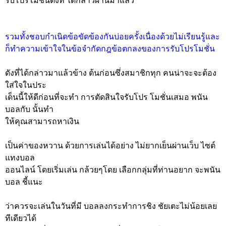
รับโปรโมชั่นดังที่ ได้กล่าวผ่านมาแล้ว
รวมทั้งชอบกำเนิดข้อขัดข้องกันบ่อยครั้งเนื่องด้วยไม่เรียนรู้และ
ก็ทำความเข้าใจในข้อจำกัดกฎข้อตกลงของการรับโปรโมชั่น
ดังที่ได้กล่าวมาแล้วข้าง ต้นก่อนซึ่งสมาชิกทุก คนน่าจะจะต้อง
ใส่ใจในประ
เด็นนี้ให้ดีก่อนที่จะทำ การตัดสินใจรับโปร โมชั่นเสมอ พนัน
บอลกับ นั้นทำ
ให้คุณสามารถหาเงิน
เป็นค่าของหวาน ด้วยการเล่นได้อย่าง ไม่ยากเย็นผ่านเว็บ ไซต์
แทงบอล
ออนไลน์ โดยเริ่มเล่น กล้วยๆโดย เลือกกลุ่มที่ท่านอยาก จะพนัน
บอล ชี้แนะ
ว่าควรจะเล่นในวันที่มี บอลลงกระทำการชิง ชัยเตะไม่น้อยเลย
ทีเดียวได้