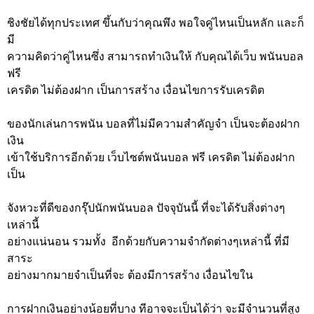
ชิงชัยได้ทุกประเทศ ขึ้นกับว่าคุณพึง พอใจคู่ไหนเป็นหลัก และก็
มี
ความคิดว่าคู่ไหนซึ่ง สามารถทำเงินให้ กับคุณได้เว็บ พนันบอล
ฟรี
เครดิต ไม่ต้องฝาก เป็นการสร้าง เงื่อนไขการรับเครดิต
ของนักเล่นการพนัน บอลที่ไม่มีความสำคัญจำ เป็นจะต้องฝาก
เงิน
เข้าใช้บริการอีกด้วย เว็บไซต์พนันบอล ฟรี เครดิต ไม่ต้องฝาก
เป็น
จังหวะที่ดีของกรุ๊ปนักพนันบอล ปัจจุบันนี้ ที่จะได้รับสิ่งต่างๆ
เหล่านี้
อย่างแน่นอน รวมทั้ง อีกด้วยกับความจำกัดต่างๆเหล่านี้ ที่มี
สาระ
อย่างมากมายจำเป็นที่จะ ต้องมีการสร้าง เงื่อนไขใน
การฝากเงินอย่างน้อยที่บาง ทีอาจจะเป็นได้ว่า จะมีจำนวนที่สูง