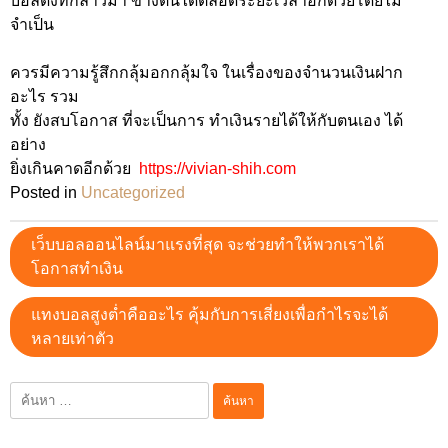
บอลดังที่กล่าวมา ข้างต้นได้ตลอดระยะเวลาอีกด้วยโดยไม่
จำเป็น
ควรมีความรู้สึกกลุ้มอกกลุ้มใจ ในเรื่องของจำนวนเงินฝาก
อะไร รวม
ทั้ง ยังสบโอกาส ที่จะเป็นการ ทำเงินรายได้ให้กับตนเอง ได้
อย่าง
ยิ่งเกินคาดอีกด้วย
https://vivian-shih.com
Posted in
Uncategorized
เมนู
เว็บบอลออนไลน์มาแรงที่สุด จะช่วยทำให้พวกเราได้
นำทาง
โอกาสทำเงิน
เรื่อง
แทงบอลสูงต่ำคืออะไร คุ้มกับการเสี่ยงเพื่อกำไรจะได้
หลายเท่าตัว
ค้นหา
สำหรับ: