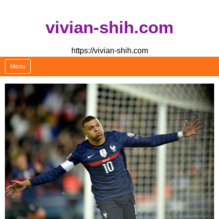
Skip
vivian-shih.com
to
content
https://vivian-shih.com
Menu