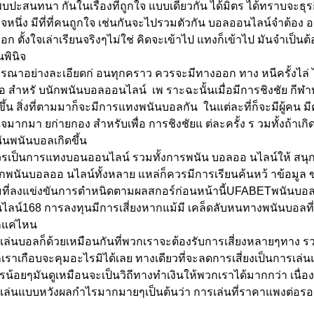
บปะสนทนา กันในเรื่องที่ถูกใจ แบบเดียวกัน ได้มิตร ได้ทราบจะธุร
ิจหนึ่ง มีที่ที่คนถูกใจ เช่นกันจะไปรวมตัวกัน บอลออนไลน์จำต้อง อา
ั้งอก ตั้งใจเล่าเรียนจริงๆไม่ใช่ คิดจะเข้าไป แทงก็เข้าไป มันจำเป็นต้
นพินิจ
ารณาอย่างละเอียดก่ อนทุกคราว ควรจะมีทางออก ทาง หนีครั้งไล่ ไ
อ สำหรั บนักพนันบอลออนไลน์ เพ ราะฉะนั้นเมื่อมีการชิงชัย กีฬ
ดขึ้น สิ่งที่ตามมาก็จะมีการแทงพนันบอลกัน ในแต่ละที่ก็จะมีผู้คน 
จมากมา ยก่ายกอง สำหรับเพื่อ การชิงชัยแ ต่ละครั้ง ร วมทั้งถ้าเกิ
ันพนันบอลเกิดขึ้น
วรเป็นการแทงบอนออนไลน์ รวมทั้งการพนัน บอลออ นไลน์ให้ สนุ
ักพนันบอลออ นไลน์ทั้งหลาย แหล่ก็ควรมีการเรียนค้นหว้ าข้อมูล 
่มที่ลงแข่งขันการตำหนิดตามผลสกอร์ก่อนหน้านี้UFABETพนันบอ
ไลน์168 การลงทุนมีการเสี่ยงหากแม้มี เคล็ดลับหนทางพนันบอลที่ดี
แค่ไหน
เล่นบอลก็ด้วยเหมือนกันที่พวกเราจะต้องรับการเสี่ยงหลายๆทาง รว
เราเกือบจะคุมอะไรมิได้เลย ทางเดียวที่จะลดการเสี่ยงเป็นการเล่
รน้อยๆมันดูเหมือนจะเป็นวิถีทางทำเงินให้พวกเราได้มากกว่า เนื่อ
เล่นแบบหวังผลกำไรมากมายๆเป็นต้นว่า การเล่นที่ราคาแพงต่อร