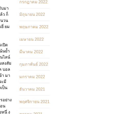
กรกฎาคม 2022
รับมา
ล้ว ก็
มิถุนายน 2022
จำนวน
ยี่ ยม
พฤษภาคม 2022
เมษายน 2022
รเปิด
น้นย้ำ
มีนาคม 2022
อนไลน์
องสงสัย
กุมภาพันธ์ 2022
ชค บอล
ข้า มา
มกราคม 2022
จะมี
งเป็น
ธันวาคม 2021
ารอย่าง
พฤศจิกายน 2021
ออน
หนึ่ ง