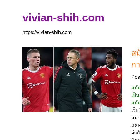
Skip
vivian-shih.com
to
content
https://vivian-shih.com
สม
กา
Pos
สมั
เป็
สมั
เว็บ
สมาช
แค่
จำกั