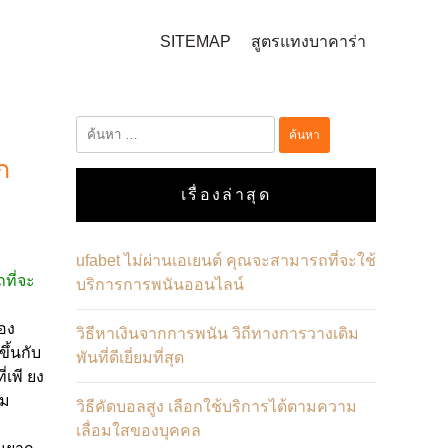
SITEMAP
สูตรแทงบาคาร่า
ค้นหา
สำหรับ:
ก
เรื่องล่าสุด
ufabet ไม่ผ่านเอเยนต์ คุณจะสามารถที่จะใช้
ที่จะ
บริการการพนันออนไลน์
ของ
วิธีหาเงินจากการพนัน วิถีทางการวางเดิม
ึ้นกับ
พันที่ดีเยี่ยมที่สุด
่เพี ยง
าม
วิธีคัดบอลสูง เลือกใช้บริการได้ตามความ
เลื่อมใสของบุคคล