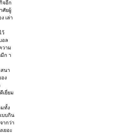
กิจอีก
ศัยผู้
อง เล่า
ว้
าบอล
มีความ
ดมีก า
กสนา
ของ
ล
เยี่ยม
มทั้ง
นแบบกิน
งจากว่า
องเยอะ