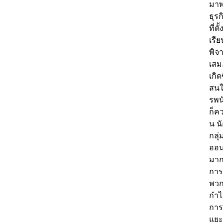
มาพ
ธุรก
ที่ต
เรีย
พิจ
เสม
เกิ
สนใ
รพน
ก็ค
น น
กลุ
ออน
มาก
การ
พวก
กำไ
การ
แยะ