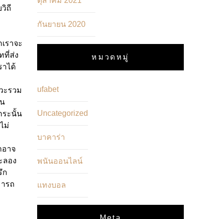
ตุลาคม 2021
ิถี
กันยายน 2020
กเราจะ
ที่ส่ง
หมวดหมู่
ราได้
ufabet
วหวะรวม
ใน
Uncategorized
กระนั้น
ไม่
บาคาร่า
ราอาจ
ระลอง
พนันออนไลน์
ึก
มารถ
แทงบอล
Meta