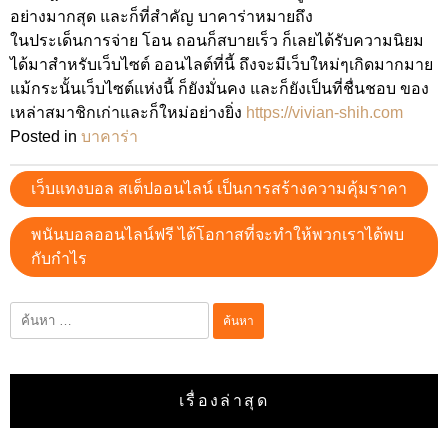
อย่างมากสุด และก็ที่สำคัญ
บาคาร่าหมายถึง
ในประเด็นการจ่าย โอน ถอนก็สบายเร็ว ก็เลยได้รับความนิยม
ได้มาสำหรับเว็บไซต์ ออนไลต์ที่นี้ ถึงจะมีเว็บใหม่ๆเกิดมากมาย
แม้กระนั้นเว็บไซต์แห่งนี้ ก็ยังมั่นคง และก็ยังเป็นที่ชื่นชอบ ของ
เหล่าสมาชิกเก่าและก็ใหม่อย่างยิ่ง
https://vivian-shih.com
Posted in
บาคาร่า
เมนู
เว็บแทงบอล สเต็ปออนไลน์ เป็นการสร้างความคุ้มราคา
นำทาง
เรื่อง
พนันบอลออนไลน์ฟรี ได้โอกาสที่จะทำให้พวกเราได้พบ
กับกำไร
ค้นหา
สำหรับ:
เรื่องล่าสุด