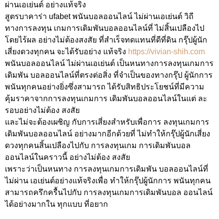
ผ่านเอเย่นต์ อย่างแท้จริง
สูตรบาคาร่า ufabet พนันบอลออนไลน์ ไม่ผ่านเอเย่นต์ วิถี
ทางการลงทุน เกมการเดิมพันบอลออนไลน์ที่ ไม่สิ้นเปลืองไป
โดยไร้ผล อย่างไม่ต้องสงสัย ที่สำเร็จทดแทนที่ดีที่ดิน กรุ๊ปผู้นัก
เสี่ยงดวงทุกคน จะได้รับอย่าง แท้จริง
https://vivian-shih.com
พนันบอลออนไลน์ ไม่ผ่านเอเย่นต์ เป็นหนทางการลงทุนเกมการ
เดิมพัน บอลออนไลน์ที่ตรงต่อสิ่ง ที่จำเป็นของทางกรุ๊ป ผู้นักการ
พนันทุกคนอย่างยิ่งซึ่งสามารถ ได้รับสิทธิประโยชน์ที่มีความ
คุ้มราคาจากการลงทุนเกมการ เดิมพันบอลออนไลน์ในแต่ ละ
รอบอย่างไม่ต้อง สงสัย
และไม่จะต้องเผชิญ กับการเสี่ยงสำหรับเพื่อการ ลงทุนเกมการ
เดิมพันบอลออนไลน์ อย่างมากอีกด้วยที่ ไม่ทำให้กรุ๊ปผู้นักเสี่ยง
ดวงทุกคนสิ้นเปลืองไปกับ การลงทุนเกม การเดิมพันบอล
ออนไลน์ในคราวนี้ อย่างไม่ต้อง สงสัย
เพราะว่าเป็นหนทาง การลงทุนเกมการเดิมพัน บอลออนไลน์ที่
ไม่ผ่าน เอเย่นต์อย่างแท้จริงเพื่อ ทำให้กรุ๊ปผู้นักการ พนันทุกคน
สามารถครึกครื้นไปกับ การลงทุนเกมการเดิมพันบอล ออนไลน์
ได้อย่างมากใน ทุกแบบ ที่อยาก