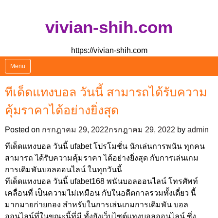
Skip
vivian-shih.com
to
content
https://vivian-shih.com
Menu
ทีเด็ดแทงบอล วันนี้ สามารถได้รับความ
คุ้มราคาได้อย่างยิ่งสุด
Posted on
กรกฎาคม 29, 2022
กรกฎาคม 29, 2022
by
admin
ทีเด็ดแทงบอล วันนี้ ufabet โปรโมชั่น นักเล่นการพนัน ทุกคน
สามารถ ได้รับความคุ้มราคา ได้อย่างยิ่งสุด กับการเล่นเกม
การเดิมพันบอลออนไลน์ ในทุกวันนี้
ทีเด็ดแทงบอล วันนี้
ufabet168 พนันบอลออนไลน์ โทรศัพท์
เคลื่อนที่ เป็นความไม่เหมือน กับในอดีตกาลรวมทั้งเดี๋ยว นี้
มากมายก่ายกอง สำหรับในการเล่นเกมการเดิมพัน บอล
ออนไลน์ที่ในขณะนี้ที่มี ทั้งยังเว็บไซต์แทงบอลออนไลน์ ซึ่ง