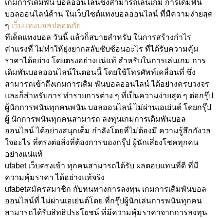
เกมการเดิมพัน บอลออนไลน์ซึ่งสามารถเล่นเกม การเดิมพัน
บอลออนไลน์ด้าน ในเว็บไซต์แทงบอลออนไลน์ ที่มีความง่ายสุด
ๆ
เว็บแทงบอลปลอดภัย
ทีเด็ดแทงบอล วันนี้ แล้วก็สบายสำหรับ ในการสร้างกำไร
ค่าแรงที่ ไม่ทำให้ยุ่งยากสลับซับซ้อนอะไร ที่ได้รับความคุ้ม
ราคาได้อย่าง โดยตรงอย่างแน่แท้ สำหรับในการเล่นเกม การ
เดิมพันบอลออนไลน์ในตอนนี้ โดยใช้โทรศัพท์เคลื่อนที่ ซึ่ง
สามารถเข้าถึงเกมการเดิม พันบอลออนไลน์ ได้อย่างครบวงจร
และก็สำหรับการ ทำรายการต่าง ๆ ที่เป็นความง่ายสุด ๆ ต่อกรุ๊ป
ผู้นักการพนันทุกคนพนัน บอลออนไลน์ ไม่ผ่านเอเย่นต์ โดยกรุ๊ป
ผู้ นักการพนันทุกคนสามารถ ลงทุนเกมการเดิมพันบอล
ออนไลน์ ได้อย่างสนุกเต็ม กำลังโดยที่ไม่ต้องมี ความรู้สึกกังวล
ใจอะไร ที่ตรงต่อสิ่งที่ต้องการของกรุ๊ป ผู้นักเสี่ยงโชคทุกคน
อย่างแน่แท้
ufabet เว็บตรงเข้า ทุกคนสามารถได้รับ ผลตอบแทนที่ดี ที่มี
ความคุ้มราคา ได้อย่างแท้จริง
ufabetสมัครสมาชิก กับหนทางการลงทุน เกมการเดิมพันบอล
ออนไลน์ที่ ไม่ผ่านเอเย่นต์โดย ที่กรุ๊ปผู้นักเล่นการพนันทุกคน
สามารถได้รับสิทธิประโยชน์ ที่มีความคุ้มราคาจากการลงทุน