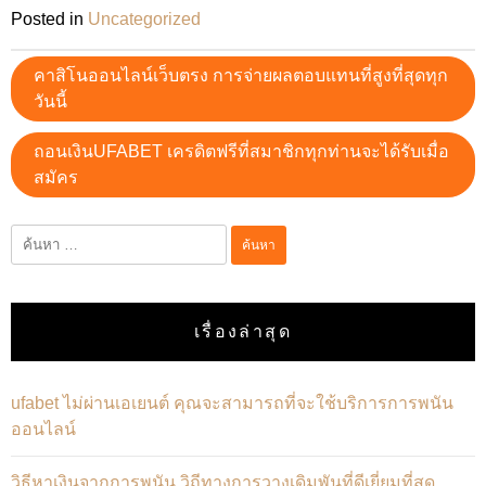
Posted in
Uncategorized
เมนู
คาสิโนออนไลน์เว็บตรง การจ่ายผลตอบแทนที่สูงที่สุดทุก
นำทาง
วันนี้
เรื่อง
ถอนเงินUFABET เครดิตฟรีที่สมาชิกทุกท่านจะได้รับเมื่อ
สมัคร
ค้นหา
สำหรับ:
เรื่องล่าสุด
ufabet ไม่ผ่านเอเยนต์ คุณจะสามารถที่จะใช้บริการการพนัน
ออนไลน์
วิธีหาเงินจากการพนัน วิถีทางการวางเดิมพันที่ดีเยี่ยมที่สุด