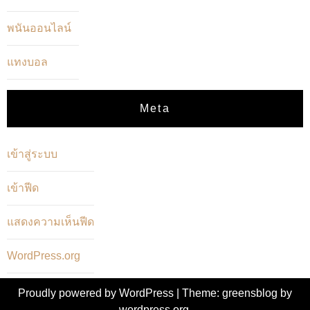
พนันออนไลน์
แทงบอล
Meta
เข้าสู่ระบบ
เข้าฟีด
แสดงความเห็นฟีด
WordPress.org
Proudly powered by WordPress
|
Theme: greensblog by
wordpress.org
.