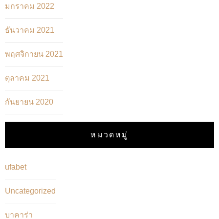
มกราคม 2022
ธันวาคม 2021
พฤศจิกายน 2021
ตุลาคม 2021
กันยายน 2020
หมวดหมู่
ufabet
Uncategorized
บาคาร่า