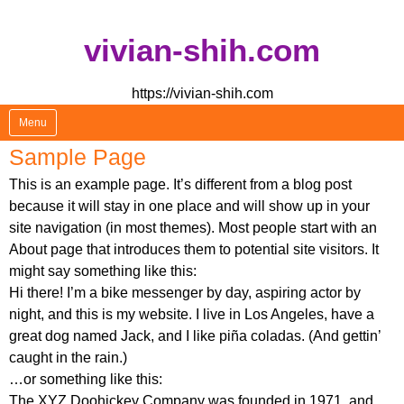
Skip
vivian-shih.com
to
content
https://vivian-shih.com
Menu
Sample Page
This is an example page. It’s different from a blog post
because it will stay in one place and will show up in your
site navigation (in most themes). Most people start with an
About page that introduces them to potential site visitors. It
might say something like this:
Hi there! I’m a bike messenger by day, aspiring actor by
night, and this is my website. I live in Los Angeles, have a
great dog named Jack, and I like piña coladas. (And gettin’
caught in the rain.)
…or something like this:
The XYZ Doohickey Company was founded in 1971, and