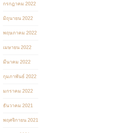
กรกฎาคม 2022
มิถุนายน 2022
พฤษภาคม 2022
เมษายน 2022
มีนาคม 2022
กุมภาพันธ์ 2022
มกราคม 2022
ธันวาคม 2021
พฤศจิกายน 2021